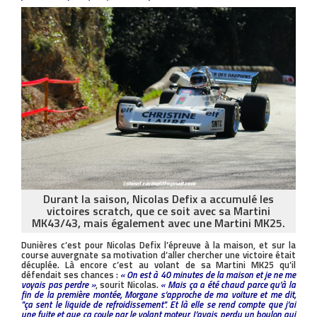
Durant la saison, Nicolas Defix a accumulé les
victoires scratch, que ce soit avec sa Martini
MK43/43, mais également avec une Martini MK25.
Dunières c’est pour Nicolas Defix l’épreuve à la maison, et sur la
course auvergnate sa motivation d’aller chercher une victoire était
décuplée. Là encore c’est au volant de sa Martini MK25 qu’il
défendait ses chances :
« On est à 40 minutes de la maison et je ne me
voyais pas perdre »
, sourit Nicolas.
« Mais ça a été chaud parce qu’à la
fin de la première montée, Morgane s’approche de ma voiture et me dit,
''ça sent le liquide de refroidissement''. Et là elle se rend compte que j’ai
une fuite et que ça coule par le volant moteur. J’avais perdu un boulon qui