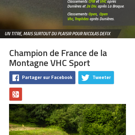
Classements
CFM
et
VHC
après
Dunières et
2e Div.
après La Broque.
Classements
Open
,
Open
Vhc
,
Trophées
après Dunières.
UN TITRE, MAIS SURTOUT DU PLAISIR POUR NICOLAS DEFIX
Champion de France de la
Montagne VHC Sport
Partager sur Facebook
Tweeter