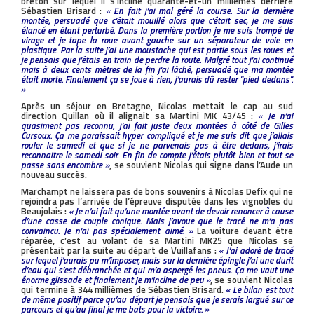
breton sur lequel il s’incline quarante-et-un millièmes derrière
Sébastien Brisard :
« En fait j’ai mal géré la course. Sur la dernière
montée, persuadé que c’était mouillé alors que c’était sec, je me suis
élancé en étant perturbé. Dans la première portion je me suis trompé de
virage et je tape la roue avant gauche sur un séparateur de voie en
plastique. Par la suite j’ai une moustache qui est partie sous les roues et
je pensais que j’étais en train de perdre la route. Malgré tout j’ai continué
mais à deux cents mètres de la fin j’ai lâché, persuadé que ma montée
était morte. Finalement ça se joue à rien, j’aurais dû rester ''pied dedans''.
»
Après un séjour en Bretagne, Nicolas mettait le cap au sud
direction Quillan où il alignait sa Martini MK 43/45 :
« Je n’ai
quasiment pas reconnu, j’ai fait juste deux montées à côté de Gilles
Cursoux. Ça me paraissait hyper compliqué et je me suis dit que j’allais
rouler le samedi et que si je ne parvenais pas à être dedans, j’irais
reconnaitre le samedi soir. En fin de compte j’étais plutôt bien et tout se
passe sans encombre »
, se souvient Nicolas qui signe dans l’Aude un
nouveau succès.
Marchampt ne laissera pas de bons souvenirs à Nicolas Defix qui ne
rejoindra pas l’arrivée de l’épreuve disputée dans les vignobles du
Beaujolais :
« Je n’ai fait qu’une montée avant de devoir renoncer à cause
d’une casse de couple conique. Mais j’avoue que le tracé ne m’a pas
convaincu. Je n’ai pas spécialement aimé. »
La voiture devant être
réparée, c’est au volant de sa Martini MK25 que Nicolas se
présentait par la suite au départ de Vuillafans :
« J’ai adoré de tracé
sur lequel j’aurais pu m’imposer, mais sur la dernière épingle j’ai une durit
d’eau qui s’est débranchée et qui m’a aspergé les pneus. Ça me vaut une
énorme glissade et finalement je m’incline de peu »
, se souvient Nicolas
qui termine à 344 millièmes de Sébastien Brisard.
« Le bilan est tout
de même positif parce qu’au départ je pensais que je serais largué sur ce
parcours et qu’au final je me bats pour la victoire. »