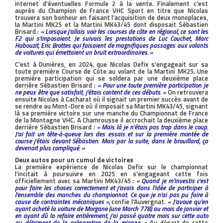
internet d’éventuelles Formule 2 à la vente. Finalement c’est
auprès du Champion de France VHC Sport en titre que Nicolas
trouvera son bonheur en faisant l’acquisition de deux monoplaces,
la Martini MK25 et la Martini MK43/45 dont disposait Sébastien
Brisard :
« Lorsque j’allais voir les courses de côte en régional, ce sont les
F2 qui s’imposaient. Je suivais les prestations de Luc Couchet, Marc
Habouzit, Eric Brottes qui faisaient de magnifiques passages aux volants
de voitures qui émettaient un bruit extraordinaires. »
C’est à Dunières, en 2024, que Nicolas Defix s’engageait sur sa
toute première Course de Côte au volant de la Martini MK25. Une
première participation qui se soldera par une deuxième place
derrière Sébastien Brisard :
« Pour une toute première participation je
ne peux être que satisfait, j’étais content de ces débuts. »
On retrouvera
ensuite Nicolas à Cacharat où il signait un premier succès avant de
se rendre au Mont-Dore où il imposait sa Martini MK43/45, signant
là sa première victoire sur une manche du Championnat de France
de la Montagne VHC. A Chamrousse il accrochait la deuxième place
derrière Sébastien Brisard :
« Mais là je n’étais pas trop dans le coup.
J’ai fait un tête-à-queue lors des essais et sur la première montée de
course j’étais devant Sébastien. Mais par la suite, dans le brouillard, ça
devenait plus compliqué. »
Deux autos pour un cumul de victoires
La première expérience de Nicolas Defix sur le championnat
l’incitait à poursuivre en 2025 en s’engageant cette fois
officiellement avec sa Martini MK43/45 :
« Quand je m’investis c’est
pour faire les choses correctement et j’avais dans l’idée de participer à
l’ensemble des manches du championnat. Ce que je n’ai pas pu faire à
cause de contraintes mécaniques »,
confie l’Auvergnat.
« J’avoue qu’en
ayant acheté la voiture de Morgane (une March 77B) au mois de janvier et
en ayant dû la refaire entièrement, j’ai passé quatre mois sur cette auto
au détriment de la préparation de la mienne. »
Au départ de cette