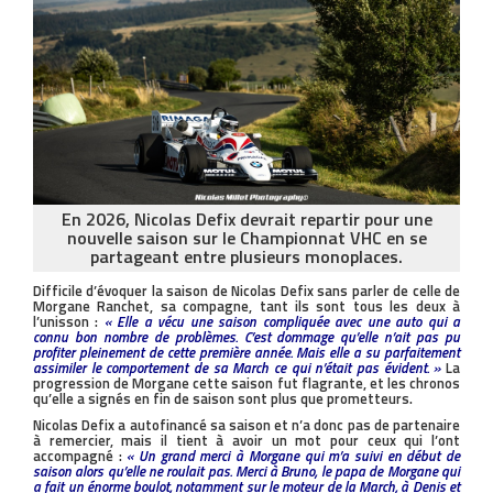
En 2026, Nicolas Defix devrait repartir pour une
nouvelle saison sur le Championnat VHC en se
partageant entre plusieurs monoplaces.
Difficile d’évoquer la saison de Nicolas Defix sans parler de celle de
Morgane Ranchet, sa compagne, tant ils sont tous les deux à
l’unisson :
« Elle a vécu une saison compliquée avec une auto qui a
connu bon nombre de problèmes. C’est dommage qu’elle n’ait pas pu
profiter pleinement de cette première année. Mais elle a su parfaitement
assimiler le comportement de sa March ce qui n’était pas évident. »
La
progression de Morgane cette saison fut flagrante, et les chronos
qu’elle a signés en fin de saison sont plus que prometteurs.
Nicolas Defix a autofinancé sa saison et n’a donc pas de partenaire
à remercier, mais il tient à avoir un mot pour ceux qui l’ont
accompagné :
« Un grand merci à Morgane qui m’a suivi en début de
saison alors qu’elle ne roulait pas. Merci à Bruno, le papa de Morgane qui
a fait un énorme boulot, notamment sur le moteur de la March, à Denis et