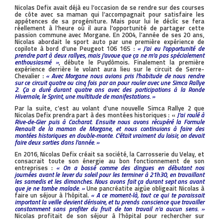
Nicolas Defix avait déjà eu l’occasion de se rendre sur des courses
de côte avec sa maman qui l’accompagnait pour satisfaire les
appétences de sa progéniture. Mais pour lui le déclic se fera
réellement à l’heure où il aura l’opportunité de partager cette
passion commune avec Morgane. En 2004, l’année de ses 20 ans,
Nicolas abordait le sport auto par une première expérience de
copilote à bord d’une Peugeot 106 16S :
« J’ai eu l’opportunité de
prendre part à deux rallyes, mais j’avoue que ça ne m’a pas spécialement
enthousiasmé »
, débute le Puydômois. Finalement la première
expérience derrière le volant aura lieu sur le circuit de Serre-
Chevalier :
« Avec Morgane nous avions pris l’habitude de nous rendre
sur ce circuit quatre ou cinq fois par an pour rouler avec une Simca Rallye
2. Ça a duré durant quatre ans avec des participations à la Ronde
Hivernale, le Sprint, une multitude de manifestations. »
Par la suite, c’est au volant d’une nouvelle Simca Rallye 2 que
Nicolas Defix prendra part à des montées historiques : «
J’ai roulé à
Rive-de-Gier puis à Cacharat. Ensuite nous avons récupéré la Formule
Renault de la maman de Morgane, et nous continuions à faire des
montées historiques en double-monte. C’était vraiment du loisir, on devait
faire deux sorties dans l’année. »
En 2016, Nicolas Defix créait sa société, la Carrosserie du Velay, et
consacrait toute son énergie au bon fonctionnement de son
entreprises :
« On a bossé comme des dingues en débutant nos
journées avant le lever du soleil pour les terminer à 21h30, en travaillant
les samedis et les dimanches. Nous avons fait ça durant sept ans avant
que je ne tombe malade. »
Une pancréatite aigüe obligeait Nicolas à
faire un séjour à l’hôpital.
« A ce moment-là, tout ce qui te paraissait
important la veille devient dérisoire, et tu prends conscience que travailler
constamment sans profiter du fruit de ton travail n’a aucun sens. »
Nicolas profitait de son séjour à l’hôpital pour rechercher sur