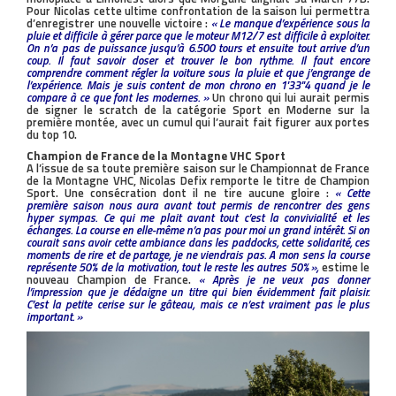
Pour Nicolas cette ultime confrontation de la saison lui permettra
d’enregistrer une nouvelle victoire :
« Le manque d’expérience sous la
pluie et difficile à gérer parce que le moteur M12/7 est difficile à exploiter.
On n’a pas de puissance jusqu’à 6.500 tours et ensuite tout arrive d’un
coup. Il faut savoir doser et trouver le bon rythme. Il faut encore
comprendre comment régler la voiture sous la pluie et que j’engrange de
l’expérience. Mais je suis content de mon chrono en 1'33''4 quand je le
compare à ce que font les modernes. »
Un chrono qui lui aurait permis
de signer le scratch de la catégorie Sport en Moderne sur la
première montée, avec un cumul qui l’aurait fait figurer aux portes
du top 10.
Champion de France de la Montagne VHC Sport
A l’issue de sa toute première saison sur le Championnat de France
de la Montagne VHC, Nicolas Defix remporte le titre de Champion
Sport. Une consécration dont il ne tire aucune gloire :
« Cette
première saison nous aura avant tout permis de rencontrer des gens
hyper sympas. Ce qui me plait avant tout c’est la convivialité et les
échanges. La course en elle-même n’a pas pour moi un grand intérêt. Si on
courait sans avoir cette ambiance dans les paddocks, cette solidarité, ces
moments de rire et de partage, je ne viendrais pas. A mon sens la course
représente 50% de la motivation, tout le reste les autres 50% »,
estime le
nouveau Champion de France.
« Après je ne veux pas donner
l’impression que je dédaigne un titre qui bien évidemment fait plaisir.
C’est la petite cerise sur le gâteau, mais ce n’est vraiment pas le plus
important. »