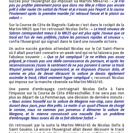
succès pour l’Auvergnat qui imposait sa Martini MK43/45 :
« Je n’ai
pas pu profiter pleinement parce que dans ma tête je n’étais pas encore
prêt à aller rouler. On sortait de l’hiver et je n’avais pas l’esprit à la course.
Finalement après la première montée j’ai retrouvé l’envie et le plaisir au
volant. »
Sur la Course de Côte de Bagnols-Sabran c’est dans le cockpit de la
Martini MK25 que l’on retrouvait Nicolas Defix :
« Le tracé sinueux de
Sabran correspondait mieux à la MK25 qui est plus agile. J’avoue que ce
tracé est l’un de mes préférés, j’adore les parcours rapides et sinueux »
,
confie l’Auvergnat qui signait dans le Gard une nouvelle victoire.
Un autre succès gardois attendait Nicolas sur le Col Saint-Pierre
où il allait pourtant connaitre un week-end qui ne lui laissera pas de
fabuleux souvenir :
« Que ce fut compliqué ! Je ne m’étais pas assez
préparé, je n’avais pas une réelle connaissance du parcours, et après les
reconnaissances j’avais le sentiment de ne pas parvenir à cerner ce tracé.
N’ayant jamais participé auparavant, je ne disposais d’aucun data, et
comme en plus de devoir découvrir la voiture je devais également
assimiler le tracé, c’était vraiment hyper compliqué »
, reconnait Nicolas
qui impose sur la manche cévenole sa Martini MK43/45.
Une panne d’embrayage contraignait Nicolas Defix à faire
l’impasse sur la Course de Côte d’Abreschviller. Il ne sera pas non
plus au départ de La Pommeraye, une décision de dernière minute :
« Nous avions travaillé sur la voiture de Morgane non-stop, sans dormir
durant deux jours, pour être prêts. Le matin à un quart d’heure de chargé
le camion, nous ne sommes pas parvenus à démarrer la voiture de
Morgane, et la mienne connaissait une nouvelle fois un problème
d’embrayage. Nous avons dû de ce fait déclarer forfait. »
On retrouvait par la suite la Martini MK43/45 de Nicolas Defix à
Saint Gouëno. Là encore l’Auvergnat allait devoir découvrir le tracé