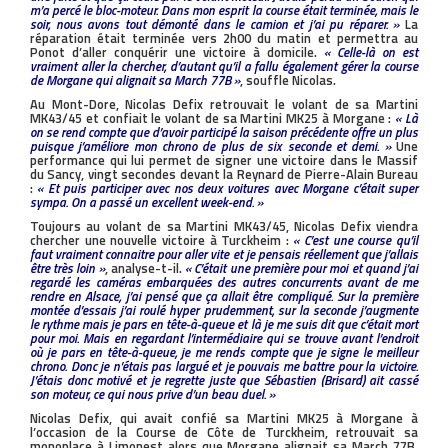
m’a percé le bloc-moteur. Dans mon esprit la course était terminée, mais le
soir, nous avons tout démonté dans le camion et j’ai pu réparer. »
La
réparation était terminée vers 2h00 du matin et permettra au
Ponot d’aller conquérir une victoire à domicile.
« Celle-là on est
vraiment aller la chercher, d’autant qu’il a fallu également gérer la course
de Morgane qui alignait sa March 77B »
, souffle Nicolas.
Au Mont-Dore, Nicolas Defix retrouvait le volant de sa Martini
MK43/45 et confiait le volant de sa Martini MK25 à Morgane :
« Là
on se rend compte que d’avoir participé la saison précédente offre un plus
puisque j’améliore mon chrono de plus de six seconde et demi. »
Une
performance qui lui permet de signer une victoire dans le Massif
du Sancy, vingt secondes devant la Reynard de Pierre-Alain Bureau
:
« Et puis participer avec nos deux voitures avec Morgane c’était super
sympa. On a passé un excellent week-end. »
Toujours au volant de sa Martini MK43/45, Nicolas Defix viendra
chercher une nouvelle victoire à Turckheim :
« C’est une course qu’il
faut vraiment connaitre pour aller vite et je pensais réellement que j’allais
être très loin »
, analyse-t-il.
« C’était une première pour moi et quand j’ai
regardé les caméras embarquées des autres concurrents avant de me
rendre en Alsace, j’ai pensé que ça allait être compliqué. Sur la première
montée d’essais j’ai roulé hyper prudemment, sur la seconde j’augmente
le rythme mais je pars en tête-à-queue et là je me suis dit que c’était mort
pour moi. Mais en regardant l’intermédiaire qui se trouve avant l’endroit
où je pars en tête-à-queue, je me rends compte que je signe le meilleur
chrono. Donc je n’étais pas largué et je pouvais me battre pour la victoire.
J’étais donc motivé et je regrette juste que Sébastien (Brisard) ait cassé
son moteur, ce qui nous prive d’un beau duel. »
Nicolas Defix, qui avait confié sa Martini MK25 à Morgane à
l’occasion de la Course de Côte de Turckheim, retrouvait sa
monoplace à Limonest alors que Morgane alignait sa March 77B.