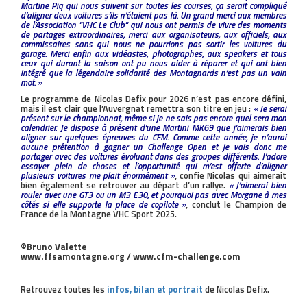
Martine Piq qui nous suivent sur toutes les courses, ça serait compliqué
d’aligner deux voitures s’ils n’étaient pas là. Un grand merci aux membres
de l’Association ''VHC Le Club'' qui nous ont permis de vivre des moments
de partages extraordinaires, merci aux organisateurs, aux officiels, aux
commissaires sans qui nous ne pourrions pas sortir les voitures du
garage. Merci enfin aux vidéastes, photographes, aux speakers et tous
ceux qui durant la saison ont pu nous aider à réparer et qui ont bien
intégré que la légendaire solidarité des Montagnards n’est pas un vain
mot. »
Le programme de Nicolas Defix pour 2026 n’est pas encore défini,
mais il est clair que l’Auvergnat remettra son titre en jeu :
« Je serai
présent sur le championnat, même si je ne sais pas encore quel sera mon
calendrier. Je dispose à présent d’une Martini MK69 que j’aimerais bien
aligner sur quelques épreuves du CFM. Comme cette année, je n’aurai
aucune prétention à gagner un Challenge Open et je vais donc me
partager avec des voitures évoluant dans des groupes différents. J’adore
essayer plein de choses et l’opportunité qui m’est offerte d’aligner
plusieurs voitures me plait énormément »
, confie Nicolas qui aimerait
bien également se retrouver au départ d’un rallye.
« J’aimerai bien
rouler avec une GT3 ou un M3 E30, et pourquoi pas avec Morgane à mes
côtés si elle supporte la place de copilote »
, conclut le Champion de
France de la Montagne VHC Sport 2025.
©Bruno Valette
www.ffsamontagne.org / www.cfm-challenge.com
Retrouvez toutes les
infos, bilan et portrait
de Nicolas Defix.