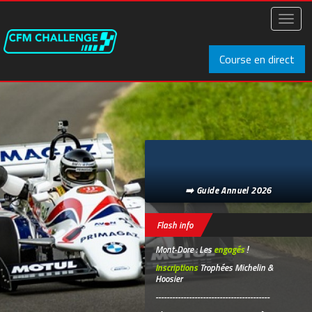
Aller
au
Toggl
contenu
naviga
principal
Course en direct
➡️ Guide Annuel 2026
Flash info
Mont-Dore : Les
engagés
!
Inscriptions
Trophées Michelin &
Hoosier
-----------------------------------------