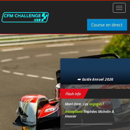
Aller
au
Toggl
contenu
naviga
principal
Course en direct
➡️ Guide Annuel 2026
Flash info
Mont-Dore : Les
engagés
!
Inscriptions
Trophées Michelin &
Hoosier
-----------------------------------------