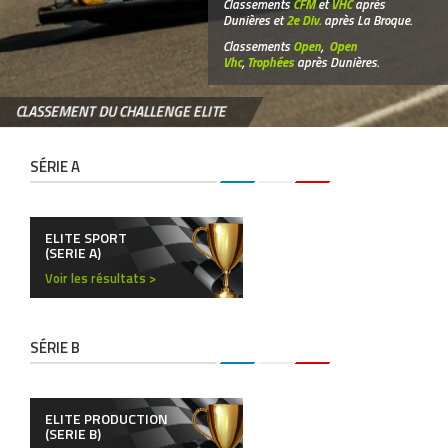
Classements
CFM
et
VHC
après
Dunières et
2e Div.
après La Broque.
Classements
Open
,
Open
Vhc
,
Trophées
après Dunières.
CLASSEMENT DU CHALLENGE ELITE
SÉRIE A
ELITE SPORT
(SERIE A)
Voir les résultats >
SÉRIE B
ELITE PRODUCTION
(SERIE B)