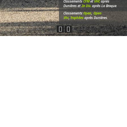
Classements
CFM
et
VHC
après
Dunières et
2e Div.
après La Broque.
Classements
Open
,
Open
Vhc
,
Trophées
après Dunières.