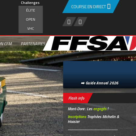
Challenges
COURSE EN DIRECT
ÉLITE
OPEN
VHC
ON CFM
PARTENAIRES
➡️ Guide Annuel 2026
Flash info
Mont-Dore : Les
engagés
!
Inscriptions
Trophées Michelin &
Hoosier
-----------------------------------------