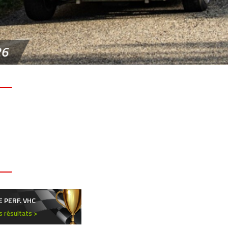
26
E PERF. VHC
es résultats >