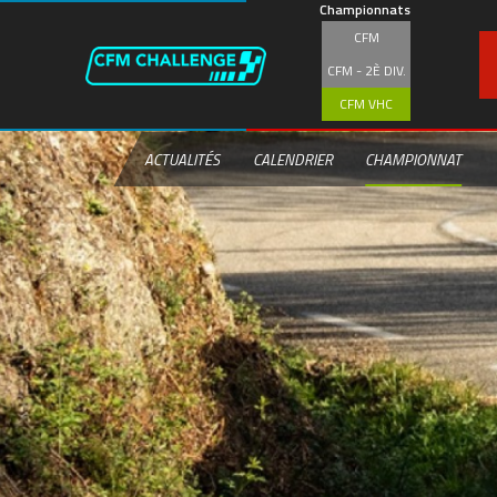
Aller
Championnats
au
CFM
contenu
principal
CFM - 2È DIV.
CFM VHC
ACTUALITÉS
CALENDRIER
CHAMPIONNAT