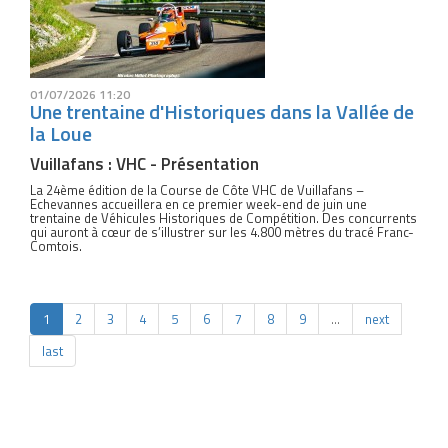
01/07/2026 11:20
Une trentaine d'Historiques dans la Vallée de
la Loue
Vuillafans : VHC - Présentation
La 24ème édition de la Course de Côte VHC de Vuillafans –
Echevannes accueillera en ce premier week-end de juin une
trentaine de Véhicules Historiques de Compétition. Des concurrents
qui auront à cœur de s’illustrer sur les 4.800 mètres du tracé Franc-
Comtois.
1
2
3
4
5
6
7
8
9
…
next
last