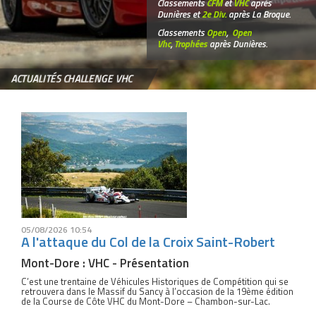
Classements
CFM
et
VHC
après
Dunières et
2e Div.
après La Broque.
Classements
Open
,
Open
Vhc
,
Trophées
après Dunières.
ACTUALITÉS CHALLENGE VHC
05/08/2026 10:54
A l'attaque du Col de la Croix Saint-Robert
Mont-Dore : VHC - Présentation
C’est une trentaine de Véhicules Historiques de Compétition qui se
retrouvera dans le Massif du Sancy à l’occasion de la 19ème édition
de la Course de Côte VHC du Mont-Dore – Chambon-sur-Lac.