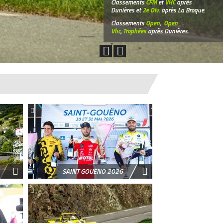
Classements
CFM
et
VHC
après
Dunières et
2e Div.
après La Broque.
Classements
Open
,
Open
Vhc
,
Trophées
après Dunières.
SAINT GOUËNO 2026