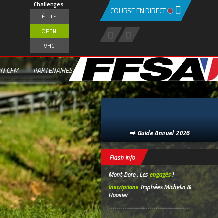
Challenges
COURSE EN DIRECT
ÉLITE
OPEN
VHC
ON CFM
PARTENAIRES
➡️ Guide Annuel 2026
Flash info
Mont-Dore : Les
engagés
!
Inscriptions
Trophées Michelin &
Hoosier
-----------------------------------------