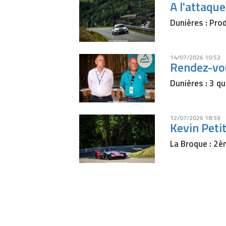
A l'attaqu
Dunières : Pro
14/07/2026 10:52
Rendez-vou
Dunières : 3 q
12/07/2026 18:59
Kevin Peti
La Broque : 2è