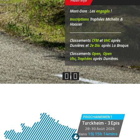
Flash info
Mont-Dore : Les
engagés
!
Inscriptions
Trophées Michelin &
Hoosier
-----------------------------------------
Classements
CFM
et
VHC
après
Dunières et
2e Div.
après La Broque.
Classements
Open
,
Open
Vhc
,
Trophées
après Dunières.
PROCHAINEMENT
Turckheim - 3 Epis
28-30 Août 2026
19j 15h 14mins
dans