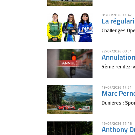
01/08/2026 11:42
La régular
Challenges Ope
22/07/2026 08:31
Annulation
5ème rendez-v
19/07/2026 17:51
Marc Perno
Dunières : Spor
19/07/2026 17:48
Anthony D