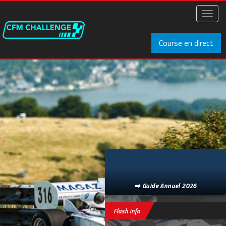
Aller
au
Toggl
contenu
naviga
principal
Course en direct
➡️ Guide Annuel 2026
Flash info