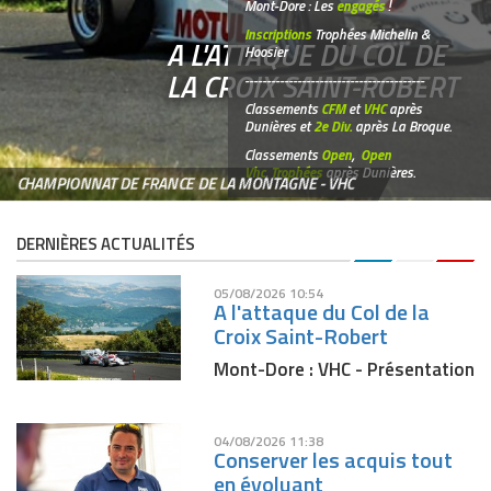
Mont-Dore : Les
engagés
!
Inscriptions
Trophées Michelin &
A L'ATTAQUE DU COL DE
Hoosier
LA CROIX SAINT-ROBERT
-----------------------------------------
Classements
CFM
et
VHC
après
Dunières et
2e Div.
après La Broque.
Classements
Open
,
Open
Vhc
,
Trophées
après Dunières.
CHAMPIONNAT DE FRANCE DE LA MONTAGNE - VHC
DERNIÈRES ACTUALITÉS
05/08/2026 10:54
A l'attaque du Col de la
Croix Saint-Robert
Mont-Dore : VHC - Présentation
04/08/2026 11:38
Conserver les acquis tout
en évoluant