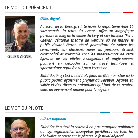
33
69
DARAND Anthony
Tracking RC02
LE MOT DU PRÉSIDENT
34
34
MOEURS Maxence
Dallara F301
Gilles Aignel :
35
57
GARAMPON--BRUNET Marvin
Norma M20 FC
Au cœur de la Bretagne intérieure, la départementale 14
surnommée "la route du Breton" offre un magnifique
parcours le long de la vallée du Léry et son fameux "Fer à
36
49
SAINTMARD Antonin
Tatuus Formule R
Cheval", véritable théâtre de verdure où se masse le
public devant l’écran géant permettant de suivre les
37
53
FREMONT Sébastien
Reynard 923 F2
concurrents sur plusieurs zones du parcours. Accueil,
convivialité et spectacle sont les maîtres-mots de cette
GILLES AIGNEL
38
93
DOUAY Louis
Tracking RC02
épreuve où les pilotes hexagonaux et anglo-saxons
pourront en découdre sur ce tracé technique et
spectaculaire refait à neuf pour l’occasion.
39
89
AUGER Mathis
Silver Car S2F
Saint Gouëno, c’est aussi trois jours de fête non-stop où le
40
90
LECAMUS Pascal
Silver Car S3
public pourra également profiter du Festival Déjanté en
soirée et des diverses animations qui font de ce rendez-
vous un évènement majeur pour la région !
41
40
EPIN Dominique
Pedrazza BMW
42
43
CHAUDET Julien
Caparo Formule 
LE MOT DU PILOTE
43
86
DOREE Jean-Yves
Grac MT14S
Gilbert Payneau :
44
42
HENRY Jean-Christophe
Tatuus Formule R
Saint Gouëno c’est la course à ne pas manquer, ambiance
au top, organisation incroyable, gentillesse de tous les
45
62
LE BOISSELIER Olivier
Arcobaleno Form
bénévoles et cerise sur le gâteau, le festival déjanté...