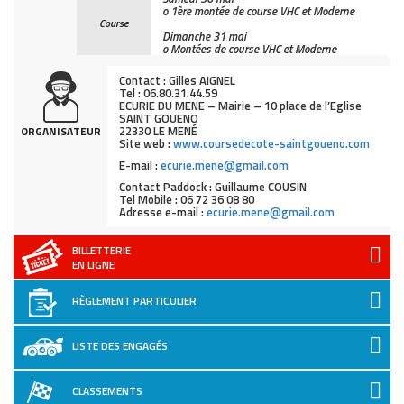
o 1ère montée de course VHC et Moderne
Course
Dimanche 31 mai
o Montées de course VHC et Moderne
Contact : Gilles AIGNEL
Tel : 06.80.31.44.59
ECURIE DU MENE – Mairie – 10 place de l’Eglise
SAINT GOUENO
22330 LE MENÉ
ORGANISATEUR
Site web :
www.coursedecote-saintgoueno.com
E-mail :
ecurie.mene@gmail.com
Contact Paddock : Guillaume COUSIN
Tel Mobile : 06 72 36 08 80
Adresse e-mail :
ecurie.mene@gmail.com
BILLETTERIE
EN LIGNE
RÈGLEMENT PARTICULIER
LISTE DES ENGAGÉS
CLASSEMENTS