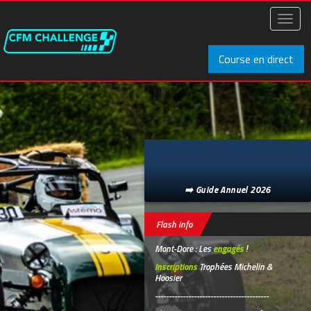
Aller
au
Toggl
contenu
naviga
principal
Course en direct
➡️ Guide Annuel 2026
Flash info
Mont-Dore : Les
engagés
!
Inscriptions
Trophées Michelin &
Hoosier
-----------------------------------------