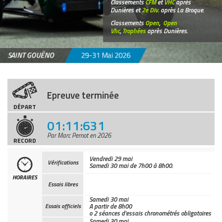
Classements
CFM
et
VHC
après
Dunières et
2e Div.
après La Broque.
Classements
Open
,
Open
Vhc
,
Trophées
après Dunières.
SAINT GOUËNO
29-31 Mai 2026
Epreuve terminée
DÉPART
01:11:631
Par Marc Pernot en 2026
RECORD
Vendredi 29 mai
Vérifications
Samedi 30 mai de 7h00 à 8h00.
HORAIRES
Essais libres
Samedi 30 mai
Essais officiels
A partir de 8h00
o 2 séances d'essais chronométrés obligatoires
Samedi 30 mai