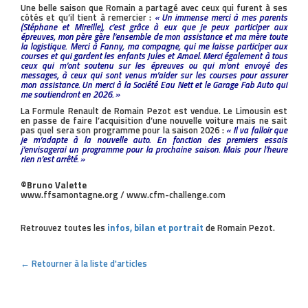
Une belle saison que Romain a partagé avec ceux qui furent à ses
côtés et qu’il tient à remercier :
« Un immense merci à mes parents
(Stéphane et Mireille), c’est grâce à eux que je peux participer aux
épreuves, mon père gère l’ensemble de mon assistance et ma mère toute
la logistique. Merci à Fanny, ma compagne, qui me laisse participer aux
courses et qui gardent les enfants Jules et Amael. Merci également à tous
ceux qui m’ont soutenu sur les épreuves ou qui m’ont envoyé des
messages, à ceux qui sont venus m’aider sur les courses pour assurer
mon assistance. Un merci à la Société Eau Nett et le Garage Fab Auto qui
me soutiendront en 2026. »
La Formule Renault de Romain Pezot est vendue. Le Limousin est
en passe de faire l’acquisition d’une nouvelle voiture mais ne sait
pas quel sera son programme pour la saison 2026 :
« Il va falloir que
je m’adapte à la nouvelle auto. En fonction des premiers essais
j’envisagerai un programme pour la prochaine saison. Mais pour l’heure
rien n’est arrêté. »
©Bruno Valette
www.ffsamontagne.org / www.cfm-challenge.com
Retrouvez toutes les
infos, bilan et portrait
de Romain Pezot.
← Retourner à la liste d'articles