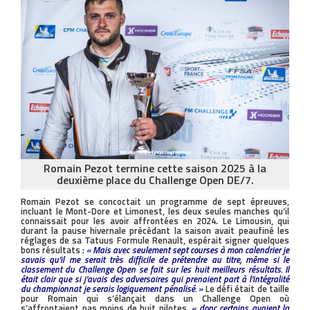
Romain Pezot termine cette saison 2025 à la
deuxième place du Challenge Open DE/7.
Romain Pezot se concoctait un programme de sept épreuves,
incluant le Mont-Dore et Limonest, les deux seules manches qu’il
connaissait pour les avoir affrontées en 2024. Le Limousin, qui
durant la pause hivernale précédant la saison avait peaufiné les
réglages de sa Tatuus Formule Renault, espérait signer quelques
bons résultats :
« Mais avec seulement sept courses à mon calendrier je
savais qu’il me serait très difficile de prétendre au titre, même si le
classement du Challenge Open se fait sur les huit meilleurs résultats. Il
était clair que si j’avais des adversaires qui prenaient part à l’intégralité
du championnat je serais logiquement pénalisé. »
Le défi était de taille
pour Romain qui s’élançait dans un Challenge Open où
s’affrontaient pas moins de huit pilotes,
« donc certains avaient la