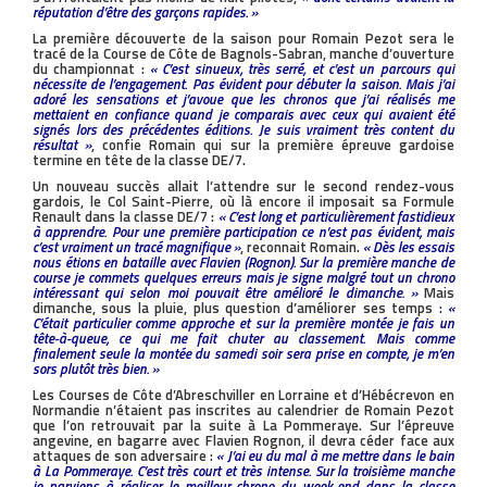
réputation d’être des garçons rapides. »
La première découverte de la saison pour Romain Pezot sera le
tracé de la Course de Côte de Bagnols-Sabran, manche d’ouverture
du championnat :
« C’est sinueux, très serré, et c’est un parcours qui
nécessite de l’engagement. Pas évident pour débuter la saison. Mais j’ai
adoré les sensations et j’avoue que les chronos que j’ai réalisés me
mettaient en confiance quand je comparais avec ceux qui avaient été
signés lors des précédentes éditions. Je suis vraiment très content du
résultat »
, confie Romain qui sur la première épreuve gardoise
termine en tête de la classe DE/7.
Un nouveau succès allait l’attendre sur le second rendez-vous
gardois, le Col Saint-Pierre, où là encore il imposait sa Formule
Renault dans la classe DE/7 :
« C’est long et particulièrement fastidieux
à apprendre. Pour une première participation ce n’est pas évident, mais
c’est vraiment un tracé magnifique »
, reconnait Romain.
« Dès les essais
nous étions en bataille avec Flavien (Rognon). Sur la première manche de
course je commets quelques erreurs mais je signe malgré tout un chrono
intéressant qui selon moi pouvait être amélioré le dimanche. »
Mais
dimanche, sous la pluie, plus question d’améliorer ses temps :
«
C’était particulier comme approche et sur la première montée je fais un
tête-à-queue, ce qui me fait chuter au classement. Mais comme
finalement seule la montée du samedi soir sera prise en compte, je m’en
sors plutôt très bien. »
Les Courses de Côte d’Abreschviller en Lorraine et d’Hébécrevon en
Normandie n’étaient pas inscrites au calendrier de Romain Pezot
que l’on retrouvait par la suite à La Pommeraye. Sur l’épreuve
angevine, en bagarre avec Flavien Rognon, il devra céder face aux
attaques de son adversaire :
« J’ai eu du mal à me mettre dans le bain
à La Pommeraye. C’est très court et très intense. Sur la troisième manche
je parviens à réaliser le meilleur chrono du week-end dans la classe