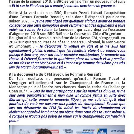
l’issue de la saison 2019, le BRC se verra offrir un nouveau moteur :
« Et là sur la Finale en fin d’année je termine deuxième de groupe. »
Suite à la vente de son BRC, Romain Pezot faisait l’acquisition
d’une Tatuus Formule Renault, celle dont il disposait pour cette
saison 2025 :
« Je me suis aligné sur quelques slaloms avant de prendre
conscience que cette monoplace avait certainement des arguments à faire
valoir en course de côte. »
Le Limousin, qui avait déjà eu l’occasion
d’aligner en 2019 son BRC B49 sur la Course de Côte d’Argenton –
Bouglon où il se classait troisième de la classe CM, s’engageait en
2024 sur quatre courses de côte : Sancerre, Fréteval, le Mont-Dore
et Limonest :
« Je découvrais la voiture en côte et je me suis fait
agréablement plaisir, d’autant que les résultats étaient au rendez-vous
puisqu’à Sancerre, pour ma toute première participation, je remporte ma
classe. A Fréteval j’accroche la quatrième place du scratch et la première
de ma classe et au Mont-Dore et à Limonest je termine deuxième, pas très
loin de Marvin (Garampon-Brunet). »
A la découverte du CFM avec une Formule Renault
De tels résultats ne pouvaient qu’inciter Romain Pezot à
s’engager officiellement sur le Championnat de France de la
Montagne pour défendre ses chances dans le cadre du Challenge
Open DE/7 :
« Lors de mes participations sur les manches du CFM, je me
suis senti particulièrement à mon aise. Et comme j’étais en lutte avec
Marvin qui cette année-là remporte l’Open, je me suis dit qu’il était
judicieux de venir me mesurer aux pilotes du championnat. J’avoue que
lors ma découverte du CFM j’ai adoré les tracés du championnat et
réellement apprécié l’ambiance qui règne dans cette classe. Donc même si
à l’origine je n’avais pas prévu de rouler sur le championnat, j’ai franchi le
pas. »