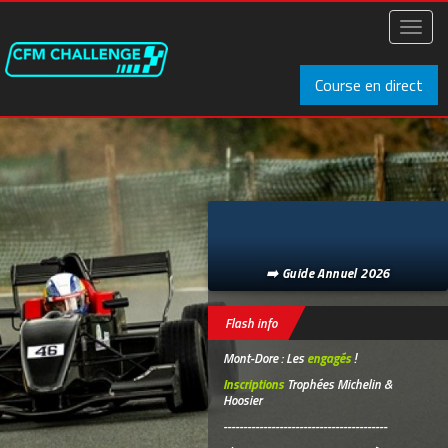
Aller
au
Toggl
contenu
naviga
principal
Course en direct
➡️ Guide Annuel 2026
Flash info
Mont-Dore : Les
engagés
!
Inscriptions
Trophées Michelin &
Hoosier
-----------------------------------------