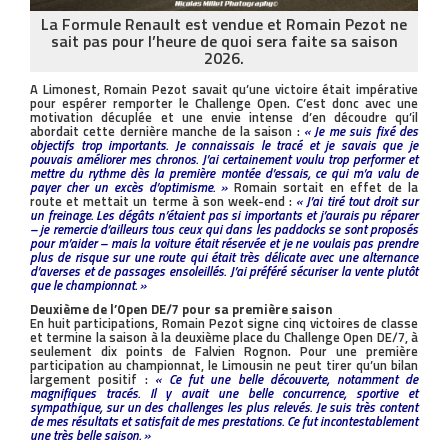
La Formule Renault est vendue et Romain Pezot ne
sait pas pour l’heure de quoi sera faite sa saison
2026.
A Limonest, Romain Pezot savait qu’une victoire était impérative
pour espérer remporter le Challenge Open. C’est donc avec une
motivation décuplée et une envie intense d’en découdre qu’il
abordait cette dernière manche de la saison :
« Je me suis fixé des
objectifs trop importants. Je connaissais le tracé et je savais que je
pouvais améliorer mes chronos. J’ai certainement voulu trop performer et
mettre du rythme dès la première montée d’essais, ce qui m’a valu de
payer cher un excès d’optimisme. »
Romain sortait en effet de la
route et mettait un terme à son week-end :
« J’ai tiré tout droit sur
un freinage. Les dégâts n’étaient pas si importants et j’aurais pu réparer
– je remercie d’ailleurs tous ceux qui dans les paddocks se sont proposés
pour m’aider – mais la voiture était réservée et je ne voulais pas prendre
plus de risque sur une route qui était très délicate avec une alternance
d’averses et de passages ensoleillés. J’ai préféré sécuriser la vente plutôt
que le championnat. »
Deuxième de l’Open DE/7 pour sa première saison
En huit participations, Romain Pezot signe cinq victoires de classe
et termine la saison à la deuxième place du Challenge Open DE/7, à
seulement dix points de Falvien Rognon. Pour une première
participation au championnat, le Limousin ne peut tirer qu’un bilan
largement positif :
« Ce fut une belle découverte, notamment de
magnifiques tracés. Il y avait une belle concurrence, sportive et
sympathique, sur un des challenges les plus relevés. Je suis très content
de mes résultats et satisfait de mes prestations. Ce fut incontestablement
une très belle saison. »