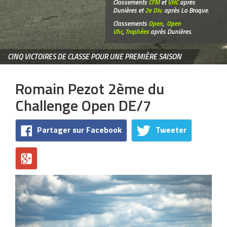
Classements
CFM
et
VHC
après
Dunières et
2e Div.
après La Broque.
Classements
Open
,
Open
Vhc
,
Trophées
après Dunières.
CINQ VICTOIRES DE CLASSE POUR UNE PREMIÈRE SAISON
Romain Pezot 2ème du
Challenge Open DE/7
Partager sur Facebook
Tweeter