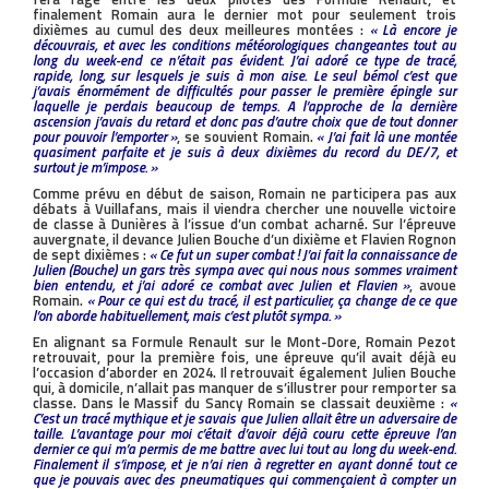
finalement Romain aura le dernier mot pour seulement trois
dixièmes au cumul des deux meilleures montées :
« Là encore je
découvrais, et avec les conditions météorologiques changeantes tout au
long du week-end ce n’était pas évident. J’ai adoré ce type de tracé,
rapide, long, sur lesquels je suis à mon aise. Le seul bémol c’est que
j’avais énormément de difficultés pour passer le première épingle sur
laquelle je perdais beaucoup de temps. A l’approche de la dernière
ascension j’avais du retard et donc pas d’autre choix que de tout donner
pour pouvoir l’emporter »
, se souvient Romain.
« J’ai fait là une montée
quasiment parfaite et je suis à deux dixièmes du record du DE/7, et
surtout je m’impose. »
Comme prévu en début de saison, Romain ne participera pas aux
débats à Vuillafans, mais il viendra chercher une nouvelle victoire
de classe à Dunières à l’issue d’un combat acharné. Sur l’épreuve
auvergnate, il devance Julien Bouche d’un dixième et Flavien Rognon
de sept dixièmes :
« Ce fut un super combat ! J’ai fait la connaissance de
Julien (Bouche) un gars très sympa avec qui nous nous sommes vraiment
bien entendu, et j’ai adoré ce combat avec Julien et Flavien »
, avoue
Romain.
« Pour ce qui est du tracé, il est particulier, ça change de ce que
l’on aborde habituellement, mais c’est plutôt sympa. »
En alignant sa Formule Renault sur le Mont-Dore, Romain Pezot
retrouvait, pour la première fois, une épreuve qu’il avait déjà eu
l’occasion d’aborder en 2024. Il retrouvait également Julien Bouche
qui, à domicile, n’allait pas manquer de s’illustrer pour remporter sa
classe. Dans le Massif du Sancy Romain se classait deuxième :
«
C’est un tracé mythique et je savais que Julien allait être un adversaire de
taille. L’avantage pour moi c’était d’avoir déjà couru cette épreuve l’an
dernier ce qui m’a permis de me battre avec lui tout au long du week-end.
Finalement il s’impose, et je n’ai rien à regretter en ayant donné tout ce
que je pouvais avec des pneumatiques qui commençaient à compter un