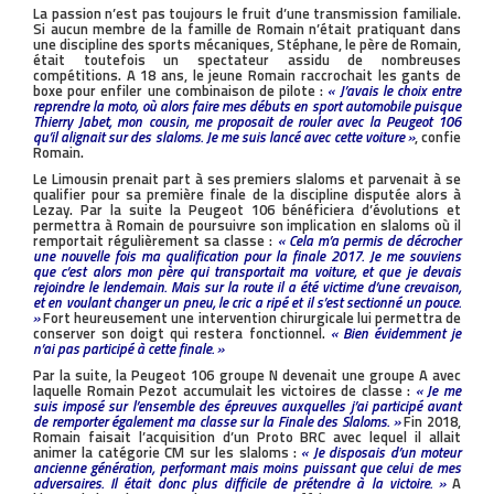
La passion n’est pas toujours le fruit d’une transmission familiale.
Si aucun membre de la famille de Romain n’était pratiquant dans
une discipline des sports mécaniques, Stéphane, le père de Romain,
était toutefois un spectateur assidu de nombreuses
compétitions. A 18 ans, le jeune Romain raccrochait les gants de
boxe pour enfiler une combinaison de pilote :
« J’avais le choix entre
reprendre la moto, où alors faire mes débuts en sport automobile puisque
Thierry Jabet, mon cousin, me proposait de rouler avec la Peugeot 106
qu’il alignait sur des slaloms. Je me suis lancé avec cette voiture »
, confie
Romain.
Le Limousin prenait part à ses premiers slaloms et parvenait à se
qualifier pour sa première finale de la discipline disputée alors à
Lezay. Par la suite la Peugeot 106 bénéficiera d’évolutions et
permettra à Romain de poursuivre son implication en slaloms où il
remportait régulièrement sa classe :
« Cela m’a permis de décrocher
une nouvelle fois ma qualification pour la finale 2017. Je me souviens
que c’est alors mon père qui transportait ma voiture, et que je devais
rejoindre le lendemain. Mais sur la route il a été victime d’une crevaison,
et en voulant changer un pneu, le cric a ripé et il s’est sectionné un pouce.
»
Fort heureusement une intervention chirurgicale lui permettra de
conserver son doigt qui restera fonctionnel.
« Bien évidemment je
n’ai pas participé à cette finale. »
Par la suite, la Peugeot 106 groupe N devenait une groupe A avec
laquelle Romain Pezot accumulait les victoires de classe :
« Je me
suis imposé sur l’ensemble des épreuves auxquelles j’ai participé avant
de remporter également ma classe sur la Finale des Slaloms. »
Fin 2018,
Romain faisait l’acquisition d’un Proto BRC avec lequel il allait
animer la catégorie CM sur les slaloms :
« Je disposais d’un moteur
ancienne génération, performant mais moins puissant que celui de mes
adversaires. Il était donc plus difficile de prétendre à la victoire. »
A