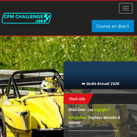
Aller
au
Toggl
contenu
naviga
principal
Course en direct
➡️ Guide Annuel 2026
Flash info
Mont-Dore : Les
engagés
!
Inscriptions
Trophées Michelin &
Hoosier
-----------------------------------------