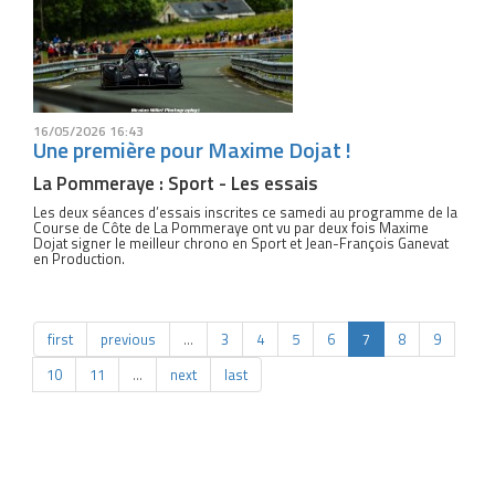
16/05/2026 16:43
Une première pour Maxime Dojat !
La Pommeraye : Sport - Les essais
Les deux séances d’essais inscrites ce samedi au programme de la
Course de Côte de La Pommeraye ont vu par deux fois Maxime
Dojat signer le meilleur chrono en Sport et Jean-François Ganevat
en Production.
first
previous
…
3
4
5
6
7
8
9
10
11
…
next
last