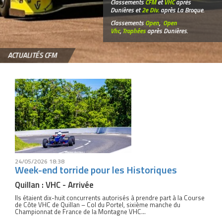
Classements
CFM
et
VHC
après
Dunières et
2e Div.
après La Broque.
Classements
Open
,
Open
Vhc
,
Trophées
après Dunières.
ACTUALITÉS CFM
24/05/2026 18:38
Week-end torride pour les Historiques
Quillan : VHC - Arrivée
Ils étaient dix-huit concurrents autorisés à prendre part à la Course
de Côte VHC de Quillan – Col du Portel, sixième manche du
Championnat de France de la Montagne VHC...