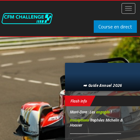
Aller
au
Toggl
contenu
naviga
principal
Course en direct
➡️ Guide Annuel 2026
Flash info
Mont-Dore : Les
engagés
!
Inscriptions
Trophées Michelin &
Hoosier
-----------------------------------------