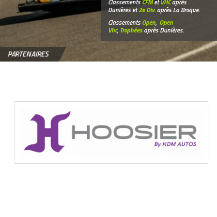
Classements
CFM
et
VHC
après
Dunières et
2e Div.
après La Broque.
Classements
Open
,
Open
Vhc
,
Trophées
après Dunières.
PARTENAIRES