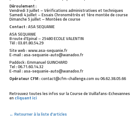
Déroulement
:
Vendredi 3 juillet – Vérifications administratives et techniques
Samedi 4 juillet – Essais Chronométrés et 1ère montée de course
Dimanche 5 juillet – Montées de course
Contact
: ASA SEQUANIE
ASA SEQUANIE
8 route d’Epinal – 25480 ECOLE VALENTIN
Tél : 03.81.80.54.29
Site web : www.asa-sequanie.fr
E-mail : asa-sequanie-auto@wanadoo.fr
Paddock : Emmanuel GUINCHARD
Tel : 06.71.60.14.32
E-mail : asa-sequanie-auto@wanadoo.fr
Opérateur CFM
: contact@cfm-challenge.com ou 06.62.38.05.66
Retrouvez toutes les infos sur la Course de Vuillafans-Echevannes
en
cliquant ici
← Retourner à la liste d'articles