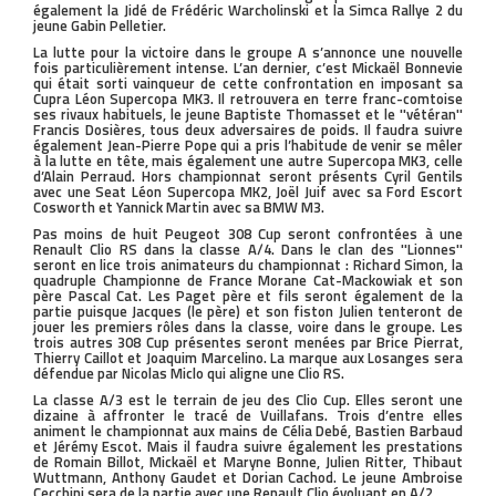
également la Jidé de Frédéric Warcholinski et la Simca Rallye 2 du
jeune Gabin Pelletier.
La lutte pour la victoire dans le groupe A s’annonce une nouvelle
fois particulièrement intense. L’an dernier, c’est Mickaël Bonnevie
qui était sorti vainqueur de cette confrontation en imposant sa
Cupra Léon Supercopa MK3. Il retrouvera en terre franc-comtoise
ses rivaux habituels, le jeune Baptiste Thomasset et le ''vétéran''
Francis Dosières, tous deux adversaires de poids. Il faudra suivre
également Jean-Pierre Pope qui a pris l’habitude de venir se mêler
à la lutte en tête, mais également une autre Supercopa MK3, celle
d’Alain Perraud. Hors championnat seront présents Cyril Gentils
avec une Seat Léon Supercopa MK2, Joël Juif avec sa Ford Escort
Cosworth et Yannick Martin avec sa BMW M3.
Pas moins de huit Peugeot 308 Cup seront confrontées à une
Renault Clio RS dans la classe A/4. Dans le clan des ''Lionnes''
seront en lice trois animateurs du championnat : Richard Simon, la
quadruple Championne de France Morane Cat-Mackowiak et son
père Pascal Cat. Les Paget père et fils seront également de la
partie puisque Jacques (le père) et son fiston Julien tenteront de
jouer les premiers rôles dans la classe, voire dans le groupe. Les
trois autres 308 Cup présentes seront menées par Brice Pierrat,
Thierry Caillot et Joaquim Marcelino. La marque aux Losanges sera
défendue par Nicolas Miclo qui aligne une Clio RS.
La classe A/3 est le terrain de jeu des Clio Cup. Elles seront une
dizaine à affronter le tracé de Vuillafans. Trois d’entre elles
animent le championnat aux mains de Célia Debé, Bastien Barbaud
et Jérémy Escot. Mais il faudra suivre également les prestations
de Romain Billot, Mickaël et Maryne Bonne, Julien Ritter, Thibaut
Wuttmann, Anthony Gaudet et Dorian Cachod. Le jeune Ambroise
Cecchini sera de la partie avec une Renault Clio évoluant en A/2.