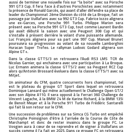
aussi de terminer une nouvelle fois sur ''la boite'' avec sa Porsche
991 GT3 Cup. Il fera face à d’autres Porschistes avec notamment
la présence de Ronald Garcès, qui avant d’aller défendre sa place de
leader du Championnat 2ème Division du côté de La Broque, fait un
passage par Vuillafans avec sa 992 GT3 Cup. Fabrice Iozzo alignera
une ex-Garces, une Porsche 991 Turbo. Philippe Marion sera
présent avec sa Porsche 991 GT3 Cup, tout comme Laurent Bardin
qui avait débuté la saison avec une Peugeot 308 Cup et qui
s’installe à présent derrière le volant d’une puissante allemande.
Luc François alignera pour sa part une 997 Cup. Manuel Brunet
poursuivra sa progression au volant de sa nouvelle Lamborghini
Huracan Super Trofeo. Le rallyman Ludovic Godard alignera son
Alpine GT+.
Dans la classe GTTS/3 on retrouvera l’Audi RS3 LMS TCR de
Nicolas Garnier, qui enchainera avec une participation à La Broque.
Luc Ermann animera la classe GTTS/2 avec sa Peugeot RCZ Cup
alors qu’Antonin Brossard évoluera dans la classe GTTS/1 avec sa
Mitjet.
Un animateur du CFM, quatre concurrents hors championnat, tel
est le plateau du groupe GT Sport dans lequel on retrouvera
Dominique Lansard qui mène actuellement le Challenge Open GT/2
avec son Alpine A110. Il sera opposé à la Ferrari 360 Challenge de
Vincent Lagache, à la BMW Z4 M de Karine Richard, à la BMW 135i
de Benoit Meyer et à la Porsche 911 Turbo de Frédéric Santarelli
qui fait là son retour sur le CFM.
Une succession de problèmes sur sa Simca CG Turbo ont empêché
Christophe Poinsignon d’être à l’arrivée de la Course de Côte de
Marchampt et donc de rester invaincu dans le groupe FC. Le
Vosgien aura à cœur de se reprendre et de signer à Vuillafans un
succès comme il l’a fait en 2025. Dans ce groupe FC on retrouvera