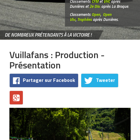
Classements
CFM
et
VHC
après
Dunières et
2e Div.
après La Broque.
Classements
Open
,
Open
Vhc
,
Trophées
après Dunières.
DE NOMBREUX PRÉTENDANTS À LA VICTOIRE !
Vuillafans : Production -
Présentation
Partager sur Facebook
Tweeter