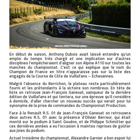
En début de saison, Anthony Dubois avait laissé entendre qu’un
emploi du temps très chargé et une implication sur d’autres
disciplines l’empêcheraient d’aligner son Alpine A110 sur toutes les
manches du championnat. C’est ce qui explique que le nom du
Champion de France en titre n’apparaisse pas sur la liste des
engagés de la Course de Côte de Vuillafans – Echevannes.
Malgré l’absence du Berrichon, le plateau reste particulièrement
fourni et les prétendants à la victoire son nombreux. En tête de
liste on retrouve Jean-François Ganevat, vainqueur de la dernière
édition de Vuillafans et qui tentera, sur une épreuve qu’il considère
à domicile, d’aller chercher un nouveau succès qui serait pour lui
synonyme de la prise de commandes du Championnat Production.
Face à la Renault R.S. 01 de Jean-François Ganevat on retrouvera
deux autres R.S. 01 avec la présence d’Olivier Berreur, qui était
monté sur le podium à Saint Gouëno, et de Philippe Schmitter qui
ces dernières années a eu l’occasion à maintes reprises de goûter
aux joies du podium.
Actuel troisième du championnat, Alexandre Garnier a bon espoir lui