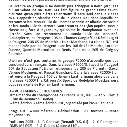
La victoire en groupe N ne devrait pas échapper à Kevin Jarousse
qui au volant de sa BMW M3 fait figure de grandissime favori,
d’autant qu’en plus d’être talentueux, il sera seul dans la classe
N/4. L’opposition viendra donc de la classe N/3 dans laquelle on
retrouvera les Renault Clio de Thomas Monnin et Alberic Patrocinio
et les Honda Civic de Bernard Sautereau et de Dylan Jaquier. Dans la
classe N/2, face à Jeyson Roy qui anime le championnat avec une
Citroën Saxo, on retrouvera la Honda Civic de Jean-Noël
Claudepierre, les Peugeot 106 de Thomas Gangloff et Rémi Hug et
la Peugeot 206 XS de Matthieu Huot Marchand. La classe N/1 est
monopolisée par les Peugeot avec les 106 de Léo Maurice, Lorenzo
Dubrez, Quentin Marouillier et Denis Fend et la 205 de Grégory
Fournier.
Une fois n’est pas coutume, le groupe F2000 n’accueille que des
constructeurs français. Dans la classe F2000/3, face à la Peugeot
207 de Sébastien Petit on retrouvera les 205 de Florentin David,
Vérone Moulinoux et Pascal Guinchard. Dans la classe F2000/2 on
retrouvera la Peugeot 106 de Jérémy Lanthermann alors que dans
la classe F2000/1 la Citroën AX Sport de Rodolphe Moeckes sera
opposée à celle de Romain Lanthermann.
8 – VUILLAFANS - ECHEVANNES
8ème manche du Championnat de France 2026, les 3, 4 et 5 juillet, à
33 km de Besançon (Doubs)
62ème édition, 24ème édition VHC, organisée par l’ASA Séquanie.
Longueur
: 4.800 mètres - Dénivellation : 268 mètres - Pente
moyenne : 9%
Podiums 2025 :
1. JF. Ganevat (Renault R.S. 01) – 2. Y. Poinsignon
(BMW M3 E92) – 3. A. Dubois (Alpine A110) .