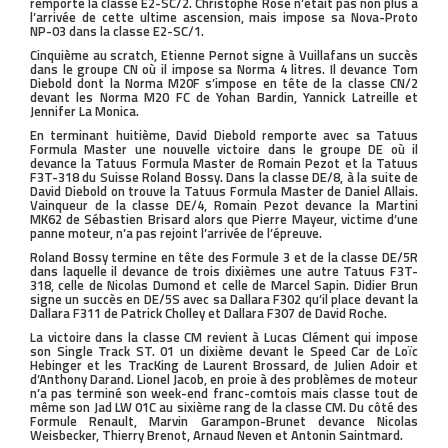
remporte la classe E2-SC/2. Christophe Rosé n’était pas non plus à
l’arrivée de cette ultime ascension, mais impose sa Nova-Proto
NP-03 dans la classe E2-SC/1.
Cinquième au scratch, Etienne Pernot signe à Vuillafans un succès
dans le groupe CN où il impose sa Norma 4 litres. Il devance Tom
Diebold dont la Norma M20F s’impose en tête de la classe CN/2
devant les Norma M20 FC de Yohan Bardin, Yannick Latreille et
Jennifer La Monica.
En terminant huitième, David Diebold remporte avec sa Tatuus
Formula Master une nouvelle victoire dans le groupe DE où il
devance la Tatuus Formula Master de Romain Pezot et la Tatuus
F3T-318 du Suisse Roland Bossy. Dans la classe DE/8, à la suite de
David Diebold on trouve la Tatuus Formula Master de Daniel Allais.
Vainqueur de la classe DE/4, Romain Pezot devance la Martini
MK62 de Sébastien Brisard alors que Pierre Mayeur, victime d’une
panne moteur, n’a pas rejoint l’arrivée de l’épreuve.
Roland Bossy termine en tête des Formule 3 et de la classe DE/5R
dans laquelle il devance de trois dixièmes une autre Tatuus F3T-
318, celle de Nicolas Dumond et celle de Marcel Sapin. Didier Brun
signe un succès en DE/5S avec sa Dallara F302 qu’il place devant la
Dallara F311 de Patrick Cholley et Dallara F307 de David Roche.
La victoire dans la classe CM revient à Lucas Clément qui impose
son Single Track ST. 01 un dixième devant le Speed Car de Loïc
Hebinger et les TracKing de Laurent Brossard, de Julien Adoir et
d’Anthony Darand. Lionel Jacob, en proie à des problèmes de moteur
n’a pas terminé son week-end franc-comtois mais classe tout de
même son Jad LW 01C au sixième rang de la classe CM. Du côté des
Formule Renault, Marvin Garampon-Brunet devance Nicolas
Weisbecker, Thierry Brenot, Arnaud Neven et Antonin Saintmard.