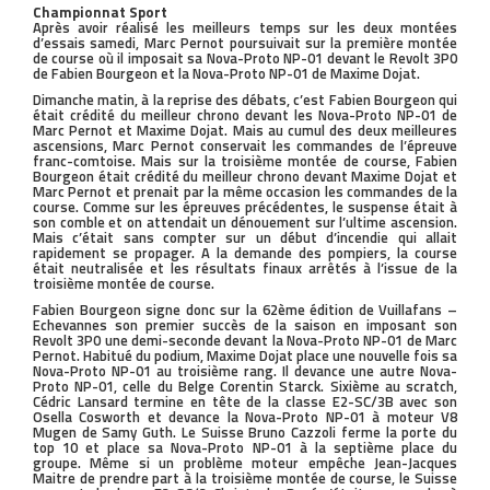
Championnat Sport
Après avoir réalisé les meilleurs temps sur les deux montées
d’essais samedi, Marc Pernot poursuivait sur la première montée
de course où il imposait sa Nova-Proto NP-01 devant le Revolt 3P0
de Fabien Bourgeon et la Nova-Proto NP-01 de Maxime Dojat.
Dimanche matin, à la reprise des débats, c’est Fabien Bourgeon qui
était crédité du meilleur chrono devant les Nova-Proto NP-01 de
Marc Pernot et Maxime Dojat. Mais au cumul des deux meilleures
ascensions, Marc Pernot conservait les commandes de l’épreuve
franc-comtoise. Mais sur la troisième montée de course, Fabien
Bourgeon était crédité du meilleur chrono devant Maxime Dojat et
Marc Pernot et prenait par la même occasion les commandes de la
course. Comme sur les épreuves précédentes, le suspense était à
son comble et on attendait un dénouement sur l’ultime ascension.
Mais c’était sans compter sur un début d’incendie qui allait
rapidement se propager. A la demande des pompiers, la course
était neutralisée et les résultats finaux arrêtés à l’issue de la
troisième montée de course.
Fabien Bourgeon signe donc sur la 62ème édition de Vuillafans –
Echevannes son premier succès de la saison en imposant son
Revolt 3P0 une demi-seconde devant la Nova-Proto NP-01 de Marc
Pernot. Habitué du podium, Maxime Dojat place une nouvelle fois sa
Nova-Proto NP-01 au troisième rang. Il devance une autre Nova-
Proto NP-01, celle du Belge Corentin Starck. Sixième au scratch,
Cédric Lansard termine en tête de la classe E2-SC/3B avec son
Osella Cosworth et devance la Nova-Proto NP-01 à moteur V8
Mugen de Samy Guth. Le Suisse Bruno Cazzoli ferme la porte du
top 10 et place sa Nova-Proto NP-01 à la septième place du
groupe. Même si un problème moteur empêche Jean-Jacques
Maitre de prendre part à la troisième montée de course, le Suisse