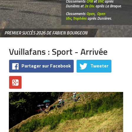
Classements
CFM
et
VHC
après
Dunières et
2e Div.
après La Broque.
Classements
Open
,
Open
Vhc
,
Trophées
après Dunières.
PREMIER SUCCÈS 2026 DE FABIEN BOURGEON
Vuillafans : Sport - Arrivée
Partager sur Facebook
Tweeter