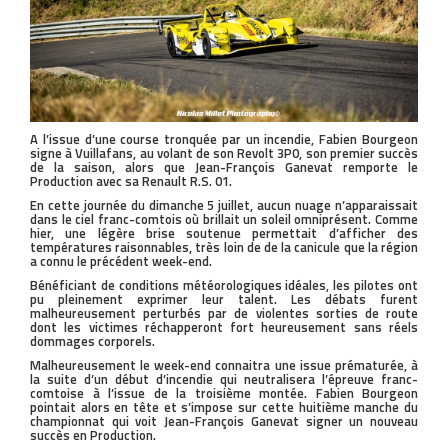
A l’issue d’une course tronquée par un incendie, Fabien Bourgeon
signe à Vuillafans, au volant de son Revolt 3P0, son premier succès
de la saison, alors que Jean-François Ganevat remporte le
Production avec sa Renault R.S. 01.
En cette journée du dimanche 5 juillet, aucun nuage n’apparaissait
dans le ciel franc-comtois où brillait un soleil omniprésent. Comme
hier, une légère brise soutenue permettait d’afficher des
températures raisonnables, très loin de de la canicule que la région
a connu le précédent week-end.
Bénéficiant de conditions météorologiques idéales, les pilotes ont
pu pleinement exprimer leur talent. Les débats furent
malheureusement perturbés par de violentes sorties de route
dont les victimes réchapperont fort heureusement sans réels
dommages corporels.
Malheureusement le week-end connaitra une issue prématurée, à
la suite d’un début d’incendie qui neutralisera l’épreuve franc-
comtoise à l’issue de la troisième montée. Fabien Bourgeon
pointait alors en tête et s’impose sur cette huitième manche du
championnat qui voit Jean-François Ganevat signer un nouveau
succès en Production.