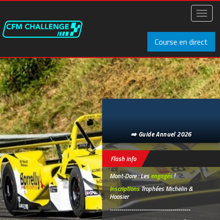
Aller
au
Toggl
contenu
naviga
principal
Course en direct
➡️ Guide Annuel 2026
Flash info
Mont-Dore : Les
engagés
!
Inscriptions
Trophées Michelin &
Hoosier
-----------------------------------------