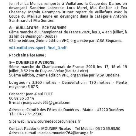
Jennifer La Monica remporte à Vuillafans la Coupe des Dames en
devançant Sandrine Labrosse, Lora Morel, Mia Gontier et Eva
Chatanay. Marvin Garampon-Brunet repart de Vuillafans avec la
Coupe du Meilleur Jeune en devançant dans la catégorie Antonin
Saintmard et Mia Gontier.
8 – VUILLAFANS - ECHEVANNES
8ème manche du Championnat de France 2026, les 3, 4 et 5 juillet, à
33 km de Besançon (Doubs)
62ème édition, 24ème édition VHC, organisée par l’ASA Séquanie.
x01-vuillafans-sport-final_0.pdf
Prochaine épreuve :
9 – DUNIERES AUVERGN
E
9ème manche du Championnat de France 2026, les 17, 18 et 19
juillet, à 52 km du Puy-en-Velay (Haute-Loire)
56ème édition, 21ème édition VHC, organisée par l’ASA Ondaine.
Longueur
: 2.360 mètres - Dénivellation : 130 mètres - Pente
moyenne : 5,67 %
Contact : Jean-Paul CLOT
06 82 36 50 14
E-mail : jeanpaulclot65@gmail.com
Adresse : Comité des Fêtes de Dunières - Mairie - 43220 Dunières
Tél.: 04.77.51.27.80
Site web : www.coursedecotedunieres.fr
Contact Paddock : MOUNIER Nicolas - Tel Mobile : 06.70.55.93.50
Adresse e-mail : nicolas.mounier764@orange.fr