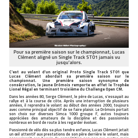
Pour sa première saison sur le championnat, Lucas
Clément aligné un Single Track ST01 jamais vu
jusqu’alors.
C’est au volant d’un original Proto Single Track ST01 que
Lucas Clément abordait sa première saison sur le
championnat. Une première saison synonyme de
consécration, le jeune Drômois remporte en effet le Trophée
Lionel Régal en terminant troisième du Challenge Open CM.
Dans les années 80, Serge Clément, le père de Lucas, s’essayait au
rallye et à la course de côte. Après une interruption de plusieurs
années, il reprendra le volant au début des années 2000, toujours
avec comme principal objectif de se faire plaisir. Le Drômois portait
son choix sur diverses Simca 1000 groupe F, autos toujours
appréciées des amateurs de la discipline et des passionnés
nombreux en bord de route à les regarder évoluer.
Passionné de vélo dès sa plus tendre enfance, Lucas Clément jetait
un œil attentif aux prestations de son père derrière le volant, mais