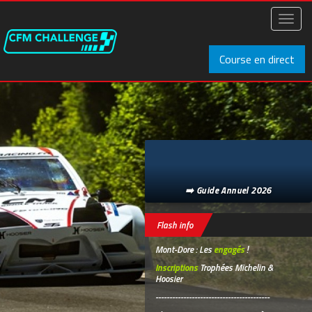
Aller
au
Toggl
contenu
naviga
principal
Course en direct
➡️ Guide Annuel 2026
Flash info
Mont-Dore : Les
engagés
!
Inscriptions
Trophées Michelin &
Hoosier
-----------------------------------------