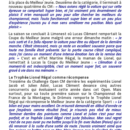
à la place du Meilleur Jeune. Deuxième de la catégorie, il terminait à
nouveau quatrième du CM :
« Nous avions réglé la voiture qui sur cette
épreuve se comportait hyper bien, et j’ai vraiment pris énormément de
plaisir. Il m’en manquait un peu pour aller chercher les meilleurs du
championnat, mais l’auto fonctionnait super bien et avec un peu plus
d’expérience j’aurais pu à mon sens améliorer ma position. Mais quel
plaisir. »
La saison se concluait à Limonest où Lucas Clément remportait la
Coupe du Meilleur Jeune malgré une erreur dimanche matin :
« Je
suis sorti et il a fallu réparer la voiture pour être au départ de la dernière
manche. C’était stressant, mais ça reste un excellent souvenir parce que
toute ma famille était présente. Sur la partie course c’était compliqué,
mais j’ai connu un moment d’une intense émotion lors de la remise des
prix. »
C’est en effet Martine Régal, la maman de Lionel, qui
remettait à Lucas la Coupe du Meilleur Jeune :
« L’émotion à ce
moment-là est indescriptible, c’est un moment super fort, un souvenir
gravé à vie dans ma mémoire. »
Le Trophée Lionel Régal comme récompense
Troisième du Challenge Open CM derrière les expérimentés Lionel
Jacob et Julien Adoir, Lucas Clément devance cinq autres
concurrents qui évoluaient cette année dans cet Open. Mais
surtout, pour sa toute première saison sur le Championnat de
France de la Montagne, le Drômois remporte le Trophée Lionel
Régal qui récompense le Meilleur Jeune de la catégorie Sport :
« Le
bilan est pour moins excellent. On m’aurait demandé en début d’année ce
que j’espérais comme résultat final, je n’aurais pas rêvé de mieux.
Terminer derrière des pointures comme Lionel et Julien c’est pour moi
parfait, et ce Trophée Lionel Régal c’est juste fabuleux. Mon seul regret
c’est de ne pas avoir pu me battre jusqu’à la fin avec Ruben (Paiva) qui a
dû renoncer à la suite d’une sortie de route. J’aurais vraiment aimé que
l’on puisse se battre pour ce titre. Mais j’avoue que le résultat de cette