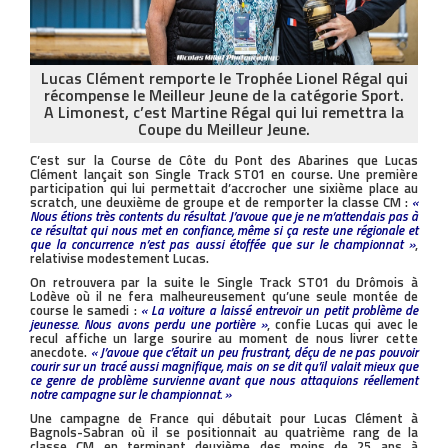
Lucas Clément remporte le Trophée Lionel Régal qui
récompense le Meilleur Jeune de la catégorie Sport.
A Limonest, c’est Martine Régal qui lui remettra la
Coupe du Meilleur Jeune.
C’est sur la Course de Côte du Pont des Abarines que Lucas
Clément lançait son Single Track ST01 en course. Une première
participation qui lui permettait d’accrocher une sixième place au
scratch, une deuxième de groupe et de remporter la classe CM :
«
Nous étions très contents du résultat. J’avoue que je ne m’attendais pas à
ce résultat qui nous met en confiance, même si ça reste une régionale et
que la concurrence n’est pas aussi étoffée que sur le championnat »
,
relativise modestement Lucas.
On retrouvera par la suite le Single Track ST01 du Drômois à
Lodève où il ne fera malheureusement qu’une seule montée de
course le samedi :
« La voiture a laissé entrevoir un petit problème de
jeunesse. Nous avons perdu une portière »
, confie Lucas qui avec le
recul affiche un large sourire au moment de nous livrer cette
anecdote.
« J’avoue que c’était un peu frustrant, déçu de ne pas pouvoir
courir sur un tracé aussi magnifique, mais on se dit qu’il valait mieux que
ce genre de problème survienne avant que nous attaquions réellement
notre campagne sur le championnat. »
Une campagne de France qui débutait pour Lucas Clément à
Bagnols-Sabran où il se positionnait au quatrième rang de la
classe CM en terminant deuxième des moins de 25 ans à