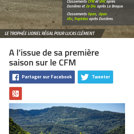
Classements
CFM
et
VHC
après
Dunières et
2e Div.
après La Broque.
Classements
Open
,
Open
Vhc
,
Trophées
après Dunières.
LE TROPHÉE LIONEL RÉGAL POUR LUCAS CLÉMENT
A l’issue de sa première
saison sur le CFM
Partager sur Facebook
Tweeter