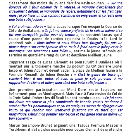
classement des moins de 25 ans derrière Kevin Nouhen :
« Sur une
épreuve où il faut amener de la vitesse, le manque d’expérience fait
cruellement défaut. Je manquais de repère, notamment sur les freinages,
mais j’ai pu livrer un bon combat, continuer de progresser, et ça reste donc
une belle satisfaction. »
« J’ai vraiment adoré ! »
lâche Lucas lorsque l’on évoque la Course de
Côte de Vuillafans.
« Ce fut ma course préférée de la saison même si ce
fut une incroyable galère pour s’y rendre »
, se souvient Lucas qui à
cause d’une panne de camion rejoindra le Doubs très tard le
vendredi soir.
« Mais même si nous étions tous fatigués, j’ai pris un
plaisir dingue sur cette épreuve où on roule à fond entre le précipice et la
montagne. Les sensations sont folles
», estime le jeune Drômois qui
termine au quatrième rang du CM et deuxième Meilleur Jeune.
L’apprentissage de Lucas Clément se poursuivait à Dunières où il
montait sur la troisième marche du podium du CM derrière Lionel
Jacob et Julien Adoir et devait céder la place de Meilleur Jeune à la
Formule Renault de Julien Bouche :
« C’est le genre de tracé qui
convient bien à nos autos et sous la pluie je suis parvenu à me
rapprocher de Lionel et Julien, donc c’est une belle satisfaction. »
Une première participation au Mont-Dore reste toujours un
événement pour un Montagnard. Mais face à l’ascension du Col de
la Croix Saint-Robert les difficultés sont nombreuses :
« Ce fut sans
nul doute ma course la plus compliquée de l’année. J’avais tendance à
surchauffer les pneumatiques et j’ai eu quelques soucis de réglages avec
l’auto ce qui rendait mon week-end frustrant sur ce tracé qui est
magnifique. C’était mon premier Mont-Dore et j’en garde tout de même un
bon souvenir. »
Marvin Garampon-Brunet alignant une Tatuus Formula Master à
Turckheim, il n’était plus possible pour Lucas Clément de prétendre