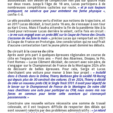
assouvissait son besoin de compétition non pas sur quatre mais
sur deux roues. Jusqu’à l’âge de 18 ans, Lucas participera à de
nombreuses compétitions cyclistes sur route,
« et je suis toujours
pratiquant, ne serait-ce que pour entretenir ma forme physique »
,
confie-t-il.
Le vélo possède comme vertu d’initier aux notions de trajectoire, et
en 2017 Lucas décidait, à tout juste 16 ans, de s’essayer à son tour
au Kart Cross. Mais il faudra attendre la fin de la pandémie liée à la
Covid pour retrouver Lucas derrière le volant, cette fois en circuit :
« Je me suis engagé avec un proto BRC sur la Coupe de France des Circuits.
L’occasion de me faire la main »
, précise Lucas qui remportait en 2021
la Coupe de France en Prototype. Une consécration qui ne souffrait
d’aucune contestation tant le jeune pilote avait dominé les débats.
Du circuit à la course de côte
Après avoir pris part à quelques épreuves régionales en course de
côte en l’espace de trois ans – Pont des Abarines, Divajeu, le Pin,
Font Romeu – Lucas Clément décidait, de concert avec son père, de
s’engager sur le Championnat de France de la Montagne 2024 afin
de découvrir de belles épreuves. Pour cela, Serge et Lucas
cherchaient une voiture pour mener à bien leur projet :
« Installé
dans à Charols dans la Drôme, Thierry Barbisan gère la société FB Racing
qui depuis plus de 30 construit des voitures. Et en 2024, Thierry a décidé
de créer un nouveau proto CM, le Single Track ST01. Il avait pour objectif de
le lancer sur le Championnat de France de la Montagne. De notre côté
nous cherchions une auto pour participer au CFM, nous avons mis nos
forces en commun pour tenter cette aventure qui s’annonçait
passionnante. »
Construire une nouvelle voiture nécessite une somme de travail
colossale, et il est toujours difficile de respecter des délais qui
sont souvent ralentis par des problèmes administratifs :
« Le retard