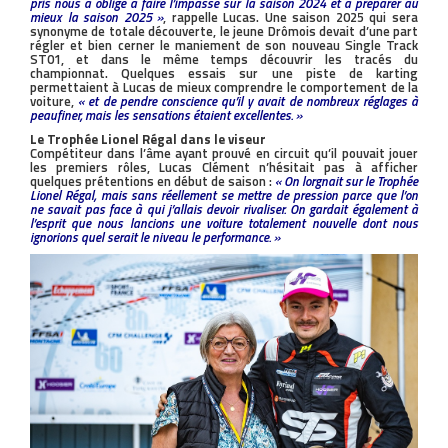
pris nous a obligé à faire l’impasse sur la saison 2024 et à préparer au
mieux la saison 2025 »
, rappelle Lucas. Une saison 2025 qui sera
synonyme de totale découverte, le jeune Drômois devait d’une part
régler et bien cerner le maniement de son nouveau Single Track
ST01, et dans le même temps découvrir les tracés du
championnat. Quelques essais sur une piste de karting
permettaient à Lucas de mieux comprendre le comportement de la
voiture,
« et de pendre conscience qu’il y avait de nombreux réglages à
peaufiner, mais les sensations étaient excellentes. »
Le Trophée Lionel Régal dans le viseur
Compétiteur dans l’âme ayant prouvé en circuit qu’il pouvait jouer
les premiers rôles, Lucas Clément n’hésitait pas à afficher
quelques prétentions en début de saison :
« On lorgnait sur le Trophée
Lionel Régal, mais sans réellement se mettre de pression parce que l’on
ne savait pas face à qui j’allais devoir rivaliser. On gardait également à
l’esprit que nous lancions une voiture totalement nouvelle dont nous
ignorions quel serait le niveau le performance. »