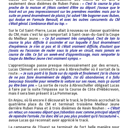
seulement deux dixièmes de Ruben Paiva :
« C’est la course la plus
proche de la maison et j’étais content d’être au départ. J’avoue que le
tracé est un peu impressionnant sur les premières montées mais par la
suite on prend énormément de plaisir, j’ai adoré ! Me bagarrer avec Ruben,
qui évolue en Formule Renault, et avec les autres concurrents du CM
c’était génial. L’ambiance était au top. »
Sur le Col Saint-Pierre, Lucas allait à nouveau se classer quatrième
du CM, mais c’est lui qui remportait à Saint-Jean-du-Gard la Coupe
du Meilleur Jeune :
« Ce fut vraiment très compliqué. C’est de loin la
course la plus difficile à assimiler et sur laquelle il faut énormément
d’expérience. Je n’en ai pas et là c’était vraiment difficile, d’autant que
j’avais eu l’occasion de rouler sous la pluie en circuit, mais jamais en
course de côte. Ce fut un week-end d’apprentissage, mais remporter la
Coupe du Meilleur Jeune c’est vraiment sympa. »
L’apprentissage passe presque nécessairement par des erreurs,
Lucas Clément en commettra une à Abreschviller où il sortait de la
route :
« Je suis parti à la faute sur du rapide et finalement j’ai la chance
de ne pas faire énormément de dégâts. J’ai dû abandonner, il a fallu
beaucoup travailler pour remettre la voiture sur ses roues, mais ça aurait
pu être bien pire.
» La sortie de route à Abreschviller obligeait Lucas
à faire par la suite l’impasse sur la Course de Côte d’Hébécrevon,
mais il sera bien présent à La Pommeraye.
En Anjou, où là encore il découvrait le tracé, le Drômois accrochait la
quatrième place du CM et terminait troisième Meilleur Jeune
derrière Ruben Paiva et à trois dixièmes de Kevin Nouhen :
« C’était
un retour, un nouveau départ que j’abordais avec comme principal objectif
de rejoindre l’arrivée. J’ai donc été un peu plus prudent qu’à l’accoutumé »
,
avoue Lucas qui reconnait avoir apprécié le tracé.
La campagne de l’Ouest se terminait de fort belle manière pour