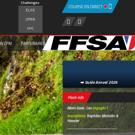
Challenges
COURSE EN DIRECT
ÉLITE
OPEN
VHC
ON CFM
PARTENAIRES
➡️ Guide Annuel 2026
Flash info
Mont-Dore : Les
engagés
!
Inscriptions
Trophées Michelin &
Hoosier
-----------------------------------------