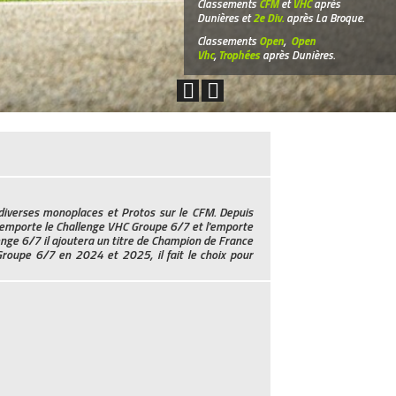
Classements
CFM
et
VHC
après
Dunières et
2e Div.
après La Broque.
Classements
Open
,
Open
Vhc
,
Trophées
après Dunières.
diverses monoplaces et Protos sur le CFM. Depuis
l remporte le Challenge VHC Groupe 6/7 et l'emporte
nge 6/7 il ajoutera un titre de Champion de France
roupe 6/7 en 2024 et 2025, il fait le choix pour