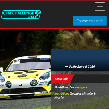
Aller
au
Toggl
contenu
naviga
principal
Course en direct
➡️ Guide Annuel 2026
Flash info
Mont-Dore : Les
engagés
!
Inscriptions
Trophées Michelin &
Hoosier
-----------------------------------------