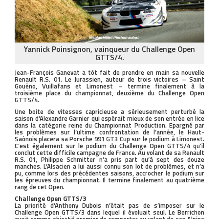
Yannick Poinsignon, vainqueur du Challenge Open
GTTS/4.
Jean-François Ganevat a tôt fait de prendre en main sa nouvelle
Renault R.S. 01. Le Jurassien, auteur de trois victoires – Saint
Gouëno, Vuillafans et Limonest – termine finalement à la
troisième place du championnat, deuxième du Challenge Open
GTTS/4.
Une boite de vitesses capricieuse a sérieusement perturbé la
saison d’Alexandre Garnier qui espérait mieux de son entrée en lice
dans la catégorie reine du Championnat Production. Epargné par
les problèmes sur l’ultime confrontation de l’année, le Haut-
Saônois placera sa Porsche 991 GT3 Cup sur le podium à Limonest.
C’est également sur le podium du Challenge Open GTTS/4 qu’il
conclut cette difficile campagne de France. Au volant de sa Renault
R.S. 01, Philippe Schmitter n’a pris part qu’à sept des douze
manches. L’Alsacien a lui aussi connu son lot de problèmes, et n’a
pu, comme lors des précédentes saisons, accrocher le podium sur
les épreuves du championnat. Il termine finalement au quatrième
rang de cet Open.
Challenge Open GTTS/3
La priorité d’Anthony Dubois n’était pas de s’imposer sur le
Challenge Open GTTS/3 dans lequel il évoluait seul. Le Berrichon