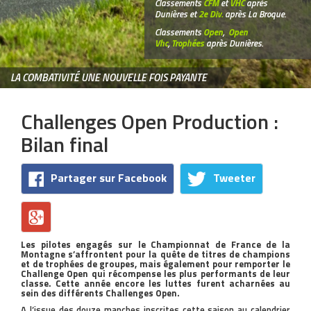
Classements
CFM
et
VHC
après
Dunières et
2e Div.
après La Broque.
Classements
Open
,
Open
Vhc
,
Trophées
après Dunières.
LA COMBATIVITÉ UNE NOUVELLE FOIS PAYANTE
Challenges Open Production :
Bilan final
Partager sur Facebook
Tweeter
Les pilotes engagés sur le Championnat de France de la
Montagne s’affrontent pour la quête de titres de champions
et de trophées de groupes, mais également pour remporter le
Challenge Open qui récompense les plus performants de leur
classe. Cette année encore les luttes furent acharnées au
sein des différents Challenges Open.
A l’issue des douze manches inscrites cette saison au calendrier