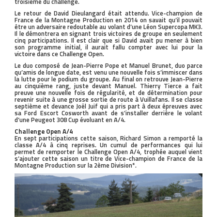
troisième du challenge.
Le retour de David Dieulangard était attendu. Vice-champion de
France de la Montagne Production en 2014 on savait qu’il pouvait
être un adversaire redoutable au volant d’une Léon Supercopa MK3.
Il le démontrera en signant trois victoires de groupe en seulement
cinq participations. Il est clair que si David avait pu mener à bien
son programme initial, il aurait fallu compter avec lui pour la
victoire dans ce Challenge Open.
Le duo composé de Jean-Pierre Pope et Manuel Brunet, duo parce
qu’amis de longue date, est venu une nouvelle fois s’immiscer dans
la lutte pour le podium du groupe. Au final on retrouve Jean-Pierre
au cinquième rang, juste devant Manuel. Thierry Tierce a fait
preuve une nouvelle fois de régularité, et de détermination pour
revenir suite à une grosse sortie de route à Vuillafans. Il se classe
septième et devance Joël Juif qui a pris part à deux épreuves avec
sa Ford Escort Cosworth avant de s’installer derrière le volant
d’une Peugeot 308 Cup évoluant en A/4.
Challenge Open A/4
En sept participations cette saison, Richard Simon a remporté la
classe A/4 à cinq reprises. Un cumul de performances qui lui
permet de remporter le Challenge Open A/4, trophée auquel vient
s’ajouter cette saison un titre de Vice-champion de France de la
Montagne Production sur la 2ème Division*.