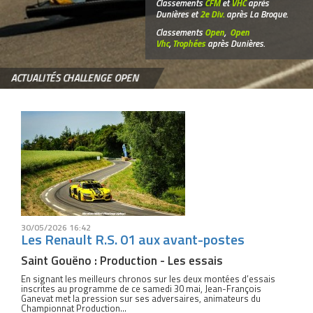
Classements
CFM
et
VHC
après
Dunières et
2e Div.
après La Broque.
Classements
Open
,
Open
Vhc
,
Trophées
après Dunières.
ACTUALITÉS CHALLENGE OPEN
30/05/2026 16:42
Les Renault R.S. 01 aux avant-postes
Saint Gouëno : Production - Les essais
En signant les meilleurs chronos sur les deux montées d’essais
inscrites au programme de ce samedi 30 mai, Jean-François
Ganevat met la pression sur ses adversaires, animateurs du
Championnat Production...