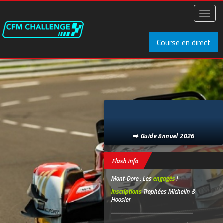
Aller
au
Toggl
contenu
naviga
principal
Course en direct
➡️ Guide Annuel 2026
Flash info
Mont-Dore : Les
engagés
!
Inscriptions
Trophées Michelin &
Hoosier
-----------------------------------------