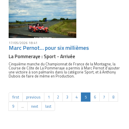
17/05/2026 18:41
Marc Pernot… pour six millièmes
La Pommeraye : Sport - Arrivée
Cinquième manche du Championnat de France de la Montagne, la
Course de Côte de La Pommeraye a permis à Marc Pernot d’ajouter
une victoire à son palmarès dans la catégorie Sport, et à Anthony
Dubois de faire de même en Production.
first
previous
1
2
3
4
5
6
7
8
9
…
next
last