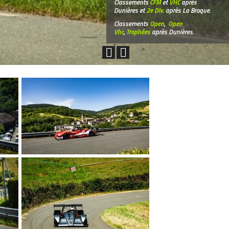
Classements
CFM
et
VHC
après
Dunières et
2e Div.
après La Broque.
Classements
Open
,
Open
Vhc
,
Trophées
après Dunières.