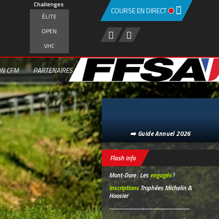
Challenges
COURSE EN DIRECT
ÉLITE
OPEN
VHC
ON CFM
PARTENAIRES
➡️ Guide Annuel 2026
Flash info
Mont-Dore : Les
engagés
!
Inscriptions
Trophées Michelin &
Hoosier
-----------------------------------------