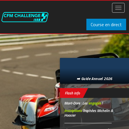
Aller
au
Toggl
contenu
naviga
principal
Course en direct
➡️ Guide Annuel 2026
Flash info
Mont-Dore : Les
engagés
!
Inscriptions
Trophées Michelin &
Hoosier
-----------------------------------------