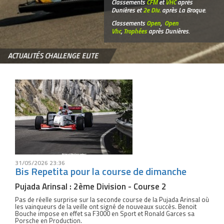
Classements
CFM
et
VHC
après
Dunières et
2e Div.
après La Broque.
Classements
Open
,
Open
Vhc
,
Trophées
après Dunières.
ACTUALITÉS CHALLENGE ELITE
31/05/2026 23:36
Bis Repetita pour la course de dimanche
Pujada Arinsal : 2ème Division - Course 2
Pas de réelle surprise sur la seconde course de la Pujada Arinsal où
les vainqueurs de la veille ont signé de nouveaux succès. Benoit
Bouche impose en effet sa F3000 en Sport et Ronald Garces sa
Porsche en Production.