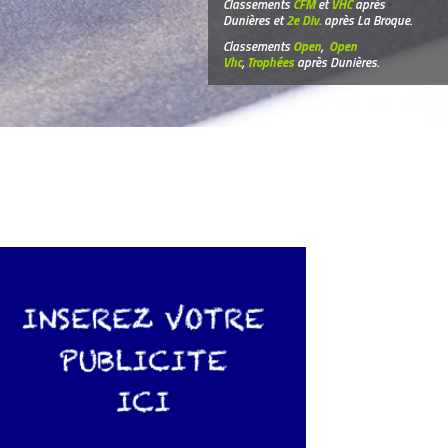
Classements
CFM
et
VHC
après
Dunières et
2e Div.
après La Broque.
Classements
Open
,
Open
Vhc
,
Trophées
après Dunières.