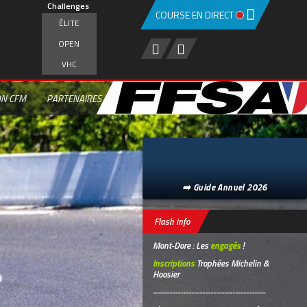
Challenges
COURSE EN DIRECT
ÉLITE
OPEN
VHC
ON CFM
PARTENAIRES
➡️ Guide Annuel 2026
Flash info
Mont-Dore : Les
engagés
!
Inscriptions
Trophées Michelin &
Hoosier
-----------------------------------------