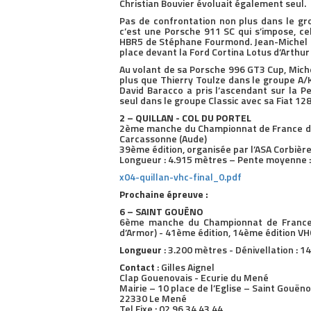
Christian Bouvier évoluait également seul.
Pas de confrontation non plus dans le gr
c’est une Porsche 911 SC qui s’impose, ce
HBR5 de Stéphane Fourmond. Jean-Michel G
place devant la Ford Cortina Lotus d’Arthur
Au volant de sa Porsche 996 GT3 Cup, Miche
plus que Thierry Toulze dans le groupe A/
David Baracco a pris l’ascendant sur la P
seul dans le groupe Classic avec sa Fiat 128
2 – QUILLAN - COL DU PORTEL
2ème manche du Championnat de France de 
Carcassonne (Aude)
39ème édition, organisée par l’ASA Corbière
Longueur : 4.915 mètres – Pente moyenne :
x04-quillan-vhc-final_0.pdf
Prochaine épreuve :
6 – SAINT GOUËNO
6ème manche du Championnat de France 2
d’Armor) - 41ème édition, 14ème édition VH
Longueur
: 3.200 mètres - Dénivellation : 
Contact
: Gilles Aignel
Clap Gouenovais - Ecurie du Mené
Mairie – 10 place de l’Eglise – Saint Gouëno
22330 Le Mené
Tel Fixe : 02 96 34 43 44