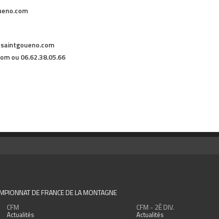
ueno.com
-saintgoueno.com
om ou 06.62.38.05.66
MPIONNAT DE FRANCE DE LA MONTAGNE
CFM
CFM - 2È DIV.
Actualités
Actualités