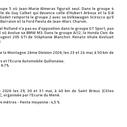
oupe 5 où Jean-Marie Almeras figurait seul. Dans le groupe 4
lle de Guy Calbet qui devance celle d’Hubert Arboux et la D.B
odet remporte le groupe 2 avec sa Volkswagen Scirocco qu’il
 Barralon et la Ford Fiesta de Jean-Marc Charvin.
l Rolland n’a pas eu d’opposition dans le groupe GT Sport, pas
K où évolue sa BMW M3. Dans le groupe A/J2, la Honda Civic de
eugeot 205 GTI de Stéphanie Blanchot. Renato Vitale évoluait
.
la Montagne 2ème Division 2026, les 23 et 24 mai, à 50 km de
s et l’Ecurie Automobile Quillanaise.
 6.7%
026 les 29, 30 et 31 mai, à 40 km de Saint Brieuc (Côtes
C, organisée par l’Ecurie du Mené.
144 mètres - Pente moyenne : 4,5 %