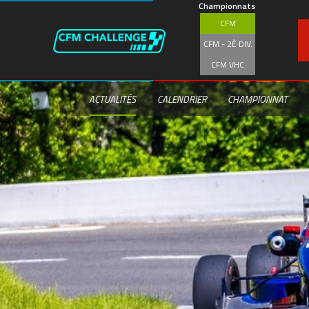
Aller
Championnats
au
CFM
contenu
principal
CFM - 2È DIV.
CFM VHC
ACTUALITÉS
CALENDRIER
CHAMPIONNAT