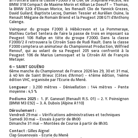
affrontera dans la classe F2000/3 la Civic de Stéphane Pecate, les
BMW 318 Compact de Maxime Morin et Killian Le Doeuff – Thomas,
la BMW 320i d’Elouan Morice, les Renault Clio de Yannick Grezes,
David Guilard, Baptiste Lecoq, Damien Tessier et Aurélien Ouine, la
Renault Mégane de Romain Briend et la Peugeot 208 GTI d’Anthony
Calenge.
Vainqueur du groupe F2000 à Hébécrevon et La Pommeraye,
Mathieu Corbet tentera de faire la passe de trois en imposant sa
Peugeot 106 Rallye en tête du groupe F2000. Dans la classe
F2000/2 il retrouvera la Citroën Saxo de Rudi Rault. Dans la classe
F2000 comptera un animateur du Championnat Production, Wilfried
Renouf, qui au volant de sa Peugeot 205 sera confronté à la
Peugeot 106 de Marius Lemosquet et la Citroën AX de François
Metayer.
6 – SAINT GOUËNO
6ème manche du Championnat de France 2026 les 29, 30 et 31 mai,
à 40 km de Saint Brieuc (Côtes d’Armor) - 41ème édition, 14ème
édition VHC, organisée par l’Ecurie du Mené.
Longueur
: 3.200 mètres - Dénivellation : 144 mètres - Pente
moyenne : 4,5 %
Podiums 2025 :
1. JF. Ganevat (Renault R.S. 01) – 2. Y. Poinsignon
(BMW M3 E92) – 3. A. Dubois (Alpine A110)
Déroulement :
Vendredi 29 mai – Vérifications administratives et techniques
Samedi 30 mai – Essais à partir de 8h00
Dimanche 31 mai – Montées de Course à partir de 8h30.
Contact
: Gilles Aignel
Clap Gouenovais - Ecurie du Mené