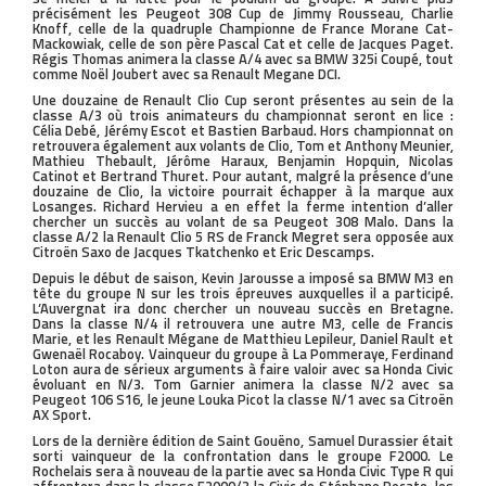
précisément les Peugeot 308 Cup de Jimmy Rousseau, Charlie
Knoff, celle de la quadruple Championne de France Morane Cat-
Mackowiak, celle de son père Pascal Cat et celle de Jacques Paget.
Régis Thomas animera la classe A/4 avec sa BMW 325i Coupé, tout
comme Noël Joubert avec sa Renault Megane DCI.
Une douzaine de Renault Clio Cup seront présentes au sein de la
classe A/3 où trois animateurs du championnat seront en lice :
Célia Debé, Jérémy Escot et Bastien Barbaud. Hors championnat on
retrouvera également aux volants de Clio, Tom et Anthony Meunier,
Mathieu Thebault, Jérôme Haraux, Benjamin Hopquin, Nicolas
Catinot et Bertrand Thuret. Pour autant, malgré la présence d’une
douzaine de Clio, la victoire pourrait échapper à la marque aux
Losanges. Richard Hervieu a en effet la ferme intention d’aller
chercher un succès au volant de sa Peugeot 308 Malo. Dans la
classe A/2 la Renault Clio 5 RS de Franck Megret sera opposée aux
Citroën Saxo de Jacques Tkatchenko et Eric Descamps.
Depuis le début de saison, Kevin Jarousse a imposé sa BMW M3 en
tête du groupe N sur les trois épreuves auxquelles il a participé.
L’Auvergnat ira donc chercher un nouveau succès en Bretagne.
Dans la classe N/4 il retrouvera une autre M3, celle de Francis
Marie, et les Renault Mégane de Matthieu Lepileur, Daniel Rault et
Gwenaël Rocaboy. Vainqueur du groupe à La Pommeraye, Ferdinand
Loton aura de sérieux arguments à faire valoir avec sa Honda Civic
évoluant en N/3. Tom Garnier animera la classe N/2 avec sa
Peugeot 106 S16, le jeune Louka Picot la classe N/1 avec sa Citroën
AX Sport.
Lors de la dernière édition de Saint Gouëno, Samuel Durassier était
sorti vainqueur de la confrontation dans le groupe F2000. Le
Rochelais sera à nouveau de la partie avec sa Honda Civic Type R qui