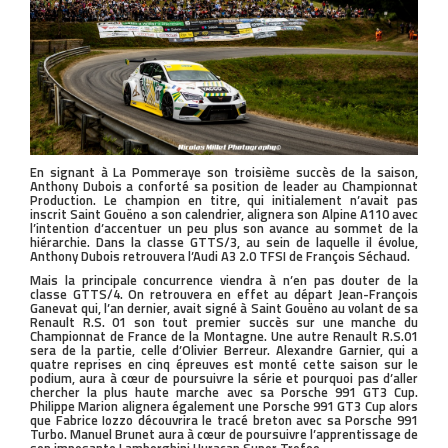
En signant à La Pommeraye son troisième succès de la saison,
Anthony Dubois a conforté sa position de leader au Championnat
Production. Le champion en titre, qui initialement n’avait pas
inscrit Saint Gouëno a son calendrier, alignera son Alpine A110 avec
l’intention d’accentuer un peu plus son avance au sommet de la
hiérarchie. Dans la classe GTTS/3, au sein de laquelle il évolue,
Anthony Dubois retrouvera l’Audi A3 2.0 TFSI de François Séchaud.
Mais la principale concurrence viendra à n’en pas douter de la
classe GTTS/4. On retrouvera en effet au départ Jean-François
Ganevat qui, l’an dernier, avait signé à Saint Gouëno au volant de sa
Renault R.S. 01 son tout premier succès sur une manche du
Championnat de France de la Montagne. Une autre Renault R.S.01
sera de la partie, celle d’Olivier Berreur. Alexandre Garnier, qui a
quatre reprises en cinq épreuves est monté cette saison sur le
podium, aura à cœur de poursuivre la série et pourquoi pas d’aller
chercher la plus haute marche avec sa Porsche 991 GT3 Cup.
Philippe Marion alignera également une Porsche 991 GT3 Cup alors
que Fabrice Iozzo découvrira le tracé breton avec sa Porsche 991
Turbo. Manuel Brunet aura à cœur de poursuivre l’apprentissage de