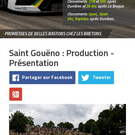
Classements
CFM
et
VHC
après
Dunières et
2e Div.
après La Broque.
Classements
Open
,
Open
Vhc
,
Trophées
après Dunières.
PROMESSES DE BELLES BASTONS CHEZ LES BRETONS
Saint Gouëno : Production -
Présentation
Partager sur Facebook
Tweeter