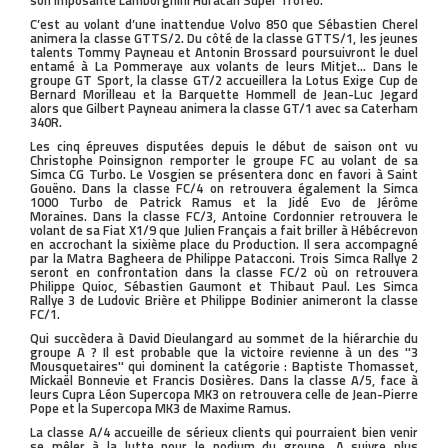
son imposante Lamborghini Huracan Super Trofeo.
C’est au volant d’une inattendue Volvo 850 que Sébastien Cherel
animera la classe GTTS/2. Du côté de la classe GTTS/1, les jeunes
talents Tommy Payneau et Antonin Brossard poursuivront le duel
entamé à La Pommeraye aux volants de leurs Mitjet… Dans le
groupe GT Sport, la classe GT/2 accueillera la Lotus Exige Cup de
Bernard Morilleau et la Barquette Hommell de Jean-Luc Jegard
alors que Gilbert Payneau animera la classe GT/1 avec sa Caterham
340R.
Les cinq épreuves disputées depuis le début de saison ont vu
Christophe Poinsignon remporter le groupe FC au volant de sa
Simca CG Turbo. Le Vosgien se présentera donc en favori à Saint
Gouëno. Dans la classe FC/4 on retrouvera également la Simca
1000 Turbo de Patrick Ramus et la Jidé Evo de Jérôme
Moraines. Dans la classe FC/3, Antoine Cordonnier retrouvera le
volant de sa Fiat X1/9 que Julien Français a fait briller à Hébécrevon
en accrochant la sixième place du Production. Il sera accompagné
par la Matra Bagheera de Philippe Patacconi. Trois Simca Rallye 2
seront en confrontation dans la classe FC/2 où on retrouvera
Philippe Quioc, Sébastien Gaumont et Thibaut Paul. Les Simca
Rallye 3 de Ludovic Brière et Philippe Bodinier animeront la classe
FC/1.
Qui succèdera à David Dieulangard au sommet de la hiérarchie du
groupe A ? Il est probable que la victoire revienne à un des ''3
Mousquetaires'' qui dominent la catégorie : Baptiste Thomasset,
Mickaël Bonnevie et Francis Dosières. Dans la classe A/5, face à
leurs Cupra Léon Supercopa MK3 on retrouvera celle de Jean-Pierre
Pope et la Supercopa MK3 de Maxime Ramus.
La classe A/4 accueille de sérieux clients qui pourraient bien venir
se mêler à la lutte pour le podium du groupe. A suivre plus