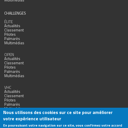
Multimédias
CHALLENGES
ÉLITE
Actualités
Classement
Pilotes
Palmarès
Multimédias
OPEN
Actualités
Classement
Pilotes
Palmarès
Multimédias
VHC
Actualités
Classement
Pilotes
Palmarès
Multimédias
Nous utilisons des cookies sur ce site pour améliorer
votre expérience utilisateur
En poursuivant votre navigation sur ce site, vous confirmez votre accord