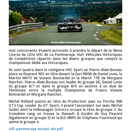
Huit concurrents étaient autorisés à prendre le départ de la 9ème
Course de Côte VHC de La Pommeraye. Huit Véhicules Historiques
de Compétition répartis dans les divers groupes que compte le
championnat dédié aux Historiques.
Ils sont quatre dans la catégorie VHC Sport où Pierre-Alain Bureau
place sa Reynard 903 en tête devant la Geri RB08 de Daniel Louis, la
Martini MK15 de Viviane Bonnardel et la March 77B de Morgane
Ranchet. Pierre-Alain Bureau est leader du groupe DE, Daniel Louis
du groupe 6/7 et dans le groupe 8/9 on assiste à un duel de
féminines entre la multiple Championne de France Viviane
Bonnardel et Morgane Ranchet.
Michel Rolland pointe en tête du Production avec sa Porche 996
GT3 Cup. Leader du GT Sport, il prend l’ascendant sur Jean-Michel
Godet dont la Volkswagen Scirocco occupe la tête du groupe 2. Au
troisième rang on trouve la Renault 8 Gordini de Guy Peyrard
(également en groupe 2) et la B.D HBR5 de Stéphane Fourmond qui
anime le groupe 4.
x05-pommeraye-essais-vhc.pdf