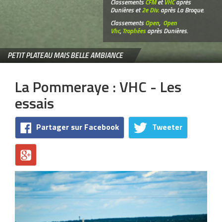
Classements
CFM
et
VHC
après
Dunières et
2e Div.
après La Broque.
Classements
Open
,
Open
Vhc
,
Trophées
après Dunières.
PETIT PLATEAU MAIS BELLE AMBIANCE
La Pommeraye : VHC - Les
essais
Partager sur Facebook
Tweeter