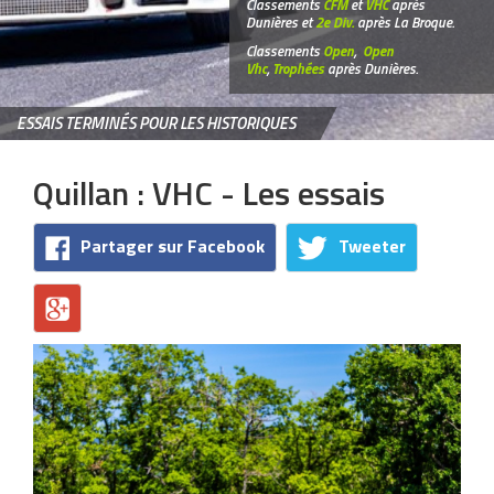
Classements
CFM
et
VHC
après
Dunières et
2e Div.
après La Broque.
Classements
Open
,
Open
Vhc
,
Trophées
après Dunières.
ESSAIS TERMINÉS POUR LES HISTORIQUES
Quillan : VHC - Les essais
Partager sur Facebook
Tweeter