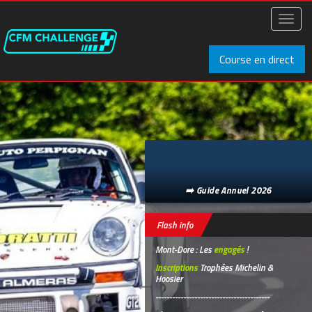
Aller
au
Toggl
contenu
naviga
principal
Course en direct
➡️ Guide Annuel 2026
Flash info
Mont-Dore : Les
engagés
!
Inscriptions
Trophées Michelin &
Hoosier
-----------------------------------------