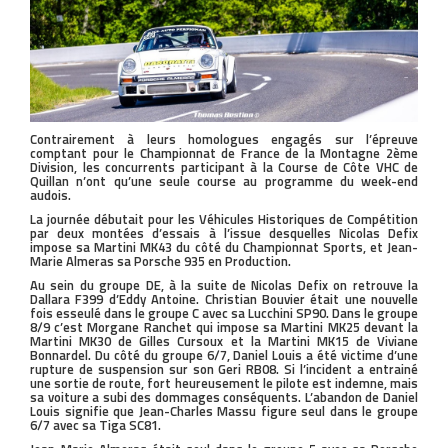
Contrairement à leurs homologues engagés sur l’épreuve
comptant pour le Championnat de France de la Montagne 2ème
Division, les concurrents participant à la Course de Côte VHC de
Quillan n’ont qu’une seule course au programme du week-end
audois.
La journée débutait pour les Véhicules Historiques de Compétition
par deux montées d’essais à l’issue desquelles Nicolas Defix
impose sa Martini MK43 du côté du Championnat Sports, et Jean-
Marie Almeras sa Porsche 935 en Production.
Au sein du groupe DE, à la suite de Nicolas Defix on retrouve la
Dallara F399 d’Eddy Antoine. Christian Bouvier était une nouvelle
fois esseulé dans le groupe C avec sa Lucchini SP90. Dans le groupe
8/9 c’est Morgane Ranchet qui impose sa Martini MK25 devant la
Martini MK30 de Gilles Cursoux et la Martini MK15 de Viviane
Bonnardel. Du côté du groupe 6/7, Daniel Louis a été victime d’une
rupture de suspension sur son Geri RB08. Si l’incident a entrainé
une sortie de route, fort heureusement le pilote est indemne, mais
sa voiture a subi des dommages conséquents. L’abandon de Daniel
Louis signifie que Jean-Charles Massu figure seul dans le groupe
6/7 avec sa Tiga SC81.