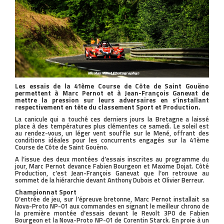
Les essais de la 41ème Course de Côte de Saint Gouëno
permettent à Marc Pernot et à Jean-François Ganevat de
mettre la pression sur leurs adversaires en s’installant
respectivement en tête du classement Sport et Production.
La canicule qui a touché ces derniers jours la Bretagne a laissé
place à des températures plus clémentes ce samedi. Le soleil est
au rendez-vous, un léger vent souffle sur le Mené, offrant des
conditions idéales pour les concurrents engagés sur la 41ème
Course de Côte de Saint Gouëno.
A l’issue des deux montées d’essais inscrites au programme du
jour, Marc Pernot devance Fabien Bourgeon et Maxime Dojat. Côté
Production, c’est Jean-François Ganevat que l’on retrouve au
sommet de la hiérarchie devant Anthony Dubois et Olivier Berreur.
Championnat Sport
D’entrée de jeu, sur l’épreuve bretonne, Marc Pernot installait sa
Nova-Proto NP-01 aux commandes en signant le meilleur chrono de
la première montée d’essais devant le Revolt 3P0 de Fabien
Bourgeon et la Nova-Proto NP-01 de Corentin Starck. En proie à un