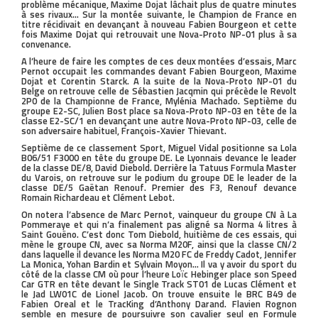
problème mécanique, Maxime Dojat lâchait plus de quatre minutes
à ses rivaux… Sur la montée suivante, le Champion de France en
titre récidivait en devançant à nouveau Fabien Bourgeon et cette
fois Maxime Dojat qui retrouvait une Nova-Proto NP-01 plus à sa
convenance.
A l’heure de faire les comptes de ces deux montées d’essais, Marc
Pernot occupait les commandes devant Fabien Bourgeon, Maxime
Dojat et Corentin Starck. A la suite de la Nova-Proto NP-01 du
Belge on retrouve celle de Sébastien Jacqmin qui précède le Revolt
2P0 de la Championne de France, Mylénia Machado. Septième du
groupe E2-SC, Julien Bost place sa Nova-Proto NP-03 en tête de la
classe E2-SC/1 en devançant une autre Nova-Proto NP-03, celle de
son adversaire habituel, François-Xavier Thievant.
Septième de ce classement Sport, Miguel Vidal positionne sa Lola
B06/51 F3000 en tête du groupe DE. Le Lyonnais devance le leader
de la classe DE/8, David Diebold. Derrière la Tatuus Formula Master
du Varois, on retrouve sur le podium du groupe DE le leader de la
classe DE/5 Gaëtan Renouf. Premier des F3, Renouf devance
Romain Richardeau et Clément Lebot.
On notera l’absence de Marc Pernot, vainqueur du groupe CN à La
Pommeraye et qui n’a finalement pas aligné sa Norma 4 litres à
Saint Gouëno. C’est donc Tom Diebold, huitième de ces essais, qui
mène le groupe CN, avec sa Norma M20F, ainsi que la classe CN/2
dans laquelle il devance les Norma M20 FC de Freddy Cadot, Jennifer
La Monica, Yohan Bardin et Sylvain Moyon… Il va y avoir du sport du
côté de la classe CM où pour l’heure Loïc Hebinger place son Speed
Car GTR en tête devant le Single Track ST01 de Lucas Clément et
le Jad LW01C de Lionel Jacob. On trouve ensuite le BRC B49 de
Fabien Oreal et le TracKing d’Anthony Darand. Flavien Rognon
semble en mesure de poursuivre son cavalier seul en Formule