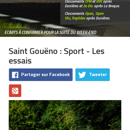
Classements
CFM
et
VHC
après
Dunières et
2e Div.
après La Broque.
Classements
Open
,
Open
Vhc
,
Trophées
après Dunières.
ECARTS À CONFIRMER POUR LA SUITE DU WEEK-END
Saint Gouëno : Sport - Les
essais
Partager sur Facebook
Tweeter