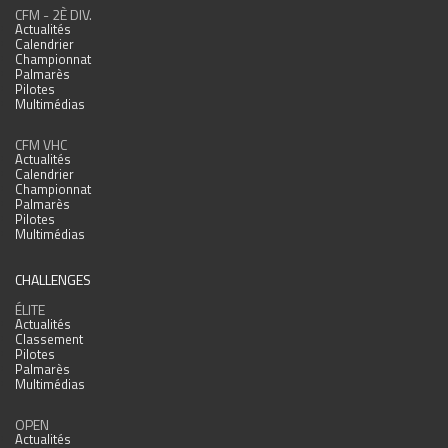
CFM - 2È DIV.
Actualités
Calendrier
Championnat
Palmarès
Pilotes
Multimédias
CFM VHC
Actualités
Calendrier
Championnat
Palmarès
Pilotes
Multimédias
CHALLENGES
ÉLITE
Actualités
Classement
Pilotes
Palmarès
Multimédias
OPEN
Actualités