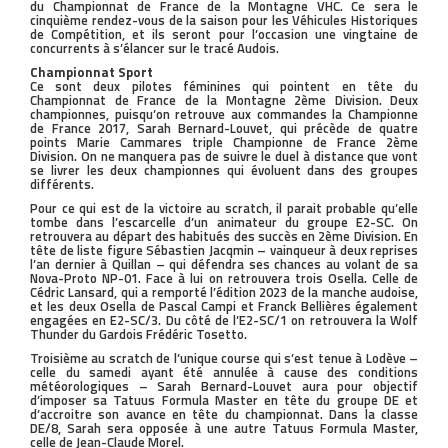
du Championnat de France de la Montagne VHC. Ce sera le
cinquième rendez-vous de la saison pour les Véhicules Historiques
de Compétition, et ils seront pour l’occasion une vingtaine de
concurrents à s’élancer sur le tracé Audois.
Championnat Sport
Ce sont deux pilotes féminines qui pointent en tête du
Championnat de France de la Montagne 2ème Division. Deux
championnes, puisqu’on retrouve aux commandes la Championne
de France 2017, Sarah Bernard-Louvet, qui précède de quatre
points Marie Cammares triple Championne de France 2ème
Division. On ne manquera pas de suivre le duel à distance que vont
se livrer les deux championnes qui évoluent dans des groupes
différents.
Pour ce qui est de la victoire au scratch, il parait probable qu’elle
tombe dans l’escarcelle d’un animateur du groupe E2-SC. On
retrouvera au départ des habitués des succès en 2ème Division. En
tête de liste figure Sébastien Jacqmin – vainqueur à deux reprises
l’an dernier à Quillan – qui défendra ses chances au volant de sa
Nova-Proto NP-01. Face à lui on retrouvera trois Osella. Celle de
Cédric Lansard, qui a remporté l’édition 2023 de la manche audoise,
et les deux Osella de Pascal Campi et Franck Bellières également
engagées en E2-SC/3. Du côté de l’E2-SC/1 on retrouvera la Wolf
Thunder du Gardois Frédéric Tosetto.
Troisième au scratch de l’unique course qui s’est tenue à Lodève –
celle du samedi ayant été annulée à cause des conditions
météorologiques – Sarah Bernard-Louvet aura pour objectif
d’imposer sa Tatuus Formula Master en tête du groupe DE et
d’accroitre son avance en tête du championnat. Dans la classe
DE/8, Sarah sera opposée à une autre Tatuus Formula Master,
celle de Jean-Claude Morel.