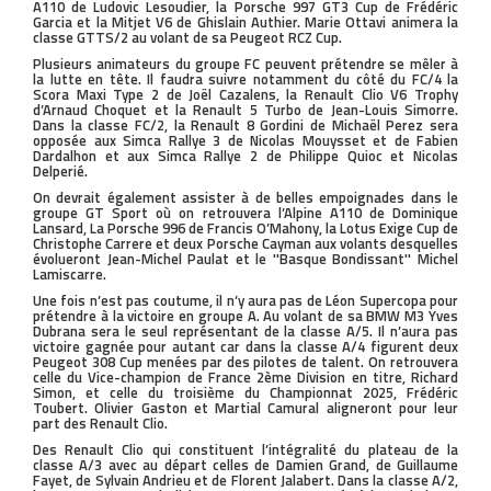
A110 de Ludovic Lesoudier, la Porsche 997 GT3 Cup de Frédéric
Garcia et la Mitjet V6 de Ghislain Authier. Marie Ottavi animera la
classe GTTS/2 au volant de sa Peugeot RCZ Cup.
Plusieurs animateurs du groupe FC peuvent prétendre se mêler à
la lutte en tête. Il faudra suivre notamment du côté du FC/4 la
Scora Maxi Type 2 de Joël Cazalens, la Renault Clio V6 Trophy
d’Arnaud Choquet et la Renault 5 Turbo de Jean-Louis Simorre.
Dans la classe FC/2, la Renault 8 Gordini de Michaël Perez sera
opposée aux Simca Rallye 3 de Nicolas Mouysset et de Fabien
Dardalhon et aux Simca Rallye 2 de Philippe Quioc et Nicolas
Delperié.
On devrait également assister à de belles empoignades dans le
groupe GT Sport où on retrouvera l’Alpine A110 de Dominique
Lansard, La Porsche 996 de Francis O’Mahony, la Lotus Exige Cup de
Christophe Carrere et deux Porsche Cayman aux volants desquelles
évolueront Jean-Michel Paulat et le ''Basque Bondissant'' Michel
Lamiscarre.
Une fois n’est pas coutume, il n’y aura pas de Léon Supercopa pour
prétendre à la victoire en groupe A. Au volant de sa BMW M3 Yves
Dubrana sera le seul représentant de la classe A/5. Il n’aura pas
victoire gagnée pour autant car dans la classe A/4 figurent deux
Peugeot 308 Cup menées par des pilotes de talent. On retrouvera
celle du Vice-champion de France 2ème Division en titre, Richard
Simon, et celle du troisième du Championnat 2025, Frédéric
Toubert. Olivier Gaston et Martial Camural aligneront pour leur
part des Renault Clio.
Des Renault Clio qui constituent l’intégralité du plateau de la
classe A/3 avec au départ celles de Damien Grand, de Guillaume
Fayet, de Sylvain Andrieu et de Florent Jalabert. Dans la classe A/2,