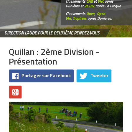
Classements
CFM
et
VHC
après
Dunières et
2e Div.
après La Broque.
Classements
Open
,
Open
Vhc
,
Trophées
après Dunières.
DIRECTION L’AUDE POUR LE DEUXIÈME RENDEZ-VOUS
Quillan : 2ème Division -
Présentation
Partager sur Facebook
Tweeter