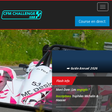
Aller
au
Toggl
contenu
naviga
principal
Course en direct
➡️ Guide Annuel 2026
Flash info
Mont-Dore : Les
engagés
!
Inscriptions
Trophées Michelin &
Hoosier
-----------------------------------------