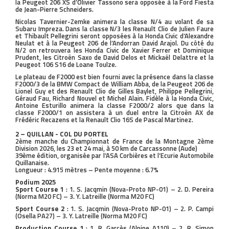
la Peugeot 206 XS d’Olivier Tassono sera opposée à la Ford Fiesta
de Jean-Pierre Schneiders.
Nicolas Tavernier-Zemke animera la classe N/4 au volant de sa
Subaru Impreza. Dans la classe N/3 les Renault Clio de Julien Faure
et Thibault Pellegrini seront opposées à la Honda Civic d’Alexandre
Neulat et à la Peugeot 206 de l’Andorran David Arajol. Du côté du
N/2 on retrouvera les Honda Civic de Xavier Ferrer et Dominique
Prudent, les Citroën Saxo de David Delos et Mickaël Delattre et la
Peugeot 106 S16 de Loane Toulze.
Le plateau de F2000 est bien fourni avec la présence dans la classe
F2000/3 de la BMW Compact de William Abba, de la Peugeot 206 de
Lionel Guy et des Renault Clio de Gilles Baylet, Philippe Pellegrini,
Géraud Fau, Richard Nouvel et Michel Alain. Fidèle à la Honda Civic,
Antoine Esturillo animera la classe F2000/2 alors que dans la
classe F2000/1 on assistera à un duel entre la Citroën AX de
Frédéric Recazens et la Renault Clio 16S de Pascal Martinez.
2 – QUILLAN - COL DU PORTEL
2ème manche du Championnat de France de la Montagne 2ème
Division 2026, les 23 et 24 mai, à 50 km de Carcassonne (Aude)
39ème édition, organisée par l’ASA Corbières et l’Ecurie Automobile
Quillanaise.
Longueur : 4.915 mètres – Pente moyenne : 6.7%
Podium 2025
Sport Course 1
: 1. S. Jacqmin (Nova-Proto NP-01) – 2. D. Pereira
(Norma M20 FC) – 3. Y. Latreille (Norma M20 FC)
Sport Course 2
: 1. S. Jacqmin (Nova-Proto NP-01) – 2. P. Campi
(Osella PA27) – 3. Y. Latreille (Norma M20 FC)
Production Course 1
: 1. R. Garcès (Alpine A110) – 2. R. Simon