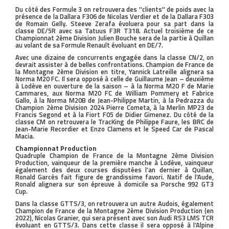
Du côté des Formule 3 on retrouvera des ''clients'' de poids avec la
présence de la Dallara F306 de Nicolas Verdier et de la Dallara F303
de Romain Gelly. Steeve Zerafa évoluera pour sa part dans la
classe DE/5R avec sa Tatuus F3R T318. Actuel troisième de ce
Championnat 2ème Division Julien Bouche sera de la partie à Quillan
au volant de sa Formule Renault évoluant en DE/7.
Avec une dizaine de concurrents engagée dans la classe CN/2, on
devrait assister à de belles confrontations. Champion de France de
la Montagne 2ème Division en titre, Yannick Latreille alignera sa
Norma M20 FC. Il sera opposé à celle de Guillaume Jean – deuxième
à Lodève en ouverture de la saison – à la Norma M20 F de Marie
Cammares, aux Norma M20 FC de William Pommery et Fabrice
Gallo, à la Norma M20B de Jean-Philippe Martin, à la Pedrazza du
Champion 2ème Division 2024 Pierre Cometa, à la Merlin MP23 de
Francis Segond et à la Fiort F05 de Didier Gimenez. Du côté de la
classe CM on retrouvera le TracKing de Philippe Faure, les BRC de
Jean-Marie Recordier et Enzo Clamens et le Speed Car de Pascal
Macia.
Championnat Production
Quadruple Champion de France de la Montagne 2ème Division
Production, vainqueur de la première manche à Lodève, vainqueur
également des deux courses disputées l’an dernier à Quillan,
Ronald Garcès fait figure de grandissime favori. Natif de l’Aude,
Ronald alignera sur son épreuve à domicile sa Porsche 992 GT3
Cup.
Dans la classe GTTS/3, on retrouvera un autre Audois, également
Champion de France de la Montagne 2ème Division Production (en
2022), Nicolas Granier, qui sera présent avec son Audi RS3 LMS TCR
évoluant en GTTS/3. Dans cette classe il sera opposé à l’Alpine