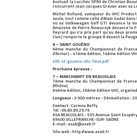
évoluait la Lucchini SP90 de Christian Bouv
concurrent Jean-Jacques Gravier avec sa L
Michel Rolland, vainqueur du VHC Product
seule, tout comme celle d’Alain Gadal dans l
où sa Volkswagen Golf GTI devance la Vo
Amazone de Pierre Nowaczyk devance la For
Peyrard qui n’a pris part qu’au deux pre
Civic) remporte le groupe A devant la Peug
6 – SAINT GOUËNO
6ème manche du Championnat de France 2
d’Armor) - 41ème édition, 14ème édition VH
x05-st-goueno-vhc-final.pdf
Prochaine épreuve :
7 – MARCHAMPT EN BEAUJOLAIS
7ème manche du Championnat de France 20
(Rhône)
64ème édition, 26ème édition VHC, organisée
Longueur
: 3.900 mètres - Dénivellation : 
Contact
: Corinne Beffy
Tél : 06.83.89.29.76
ASA BEAUJOLAIS - 535 Avenue Saint Exupér
69400 VILLEFRANCHE-SUR-SAÔNE
E-mail : asab@asab.fr
Site web : http://www.asab.fr