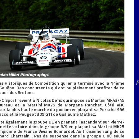
es Historiques de Compétition qui en a terminé avec la 14ème
 Gouëno. Des concurrents qui ont pu pleinement profiter de ce
cueil des Bretons.
 VHC Sport revient à Nicolas Defix qui impose sa Martini MK43/45
 Bureau et la Martini MK25 de Morgane Ranchet. Côté VHC
 sur la plus haute marche du podium en plaçant sa Porsche 996
racco et la Peugeot 309 GTI de Guillaume Mathez.
rte également le groupe DE en prenant l’ascendant sur Pierre-
nette victoire dans le groupe 8/9 en plaçant sa Martini MK25
mpionne de France Viviane Bonnardel. Au troisième rang de ce
nard Chartrain… Pas de suspense dans le groupe C où seule