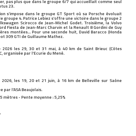
ier, pas plus que dans le groupe 6/7 qui accueillait comme seul
otus 23.
ion s’impose dans le groupe GT Sport où sa Porsche évoluait
e groupe 4. Patrice Lebiez s’offre une victoire dans le groupe 2
lkswagen Scirocco de Jean-Michel Godet. Troisième, la Volvo
d Fiesta de Jean-Marc Charvin et la Renault 8 Gordini de Guy
mières montées… Pour une seconde huit, David Baracco (Honda
eot 309 GTI de Guillaume Mathez.
026 les 29, 30 et 31 mai, à 40 km de Saint Brieuc (Côtes
C, organisée par l’Ecurie du Mené.
26, les 19, 20 et 21 juin, à 16 km de Belleville sur Saône
 par l’ASA Beaujolais.
205 mètres - Pente moyenne : 5,25%
y