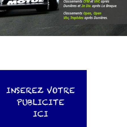
Classements
CFM
et
VHC
après
Dunières et
2e Div.
après La Broque.
Classements
Open
,
Open
Vhc
,
Trophées
après Dunières.