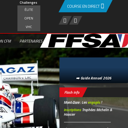
Challenges
COURSE EN DIRECT
ÉLITE
OPEN
VHC
ON CFM
PARTENAIRES
➡️ Guide Annuel 2026
Flash info
Mont-Dore : Les
engagés
!
Inscriptions
Trophées Michelin &
Hoosier
-----------------------------------------