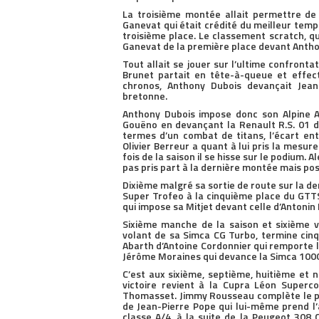
La troisième montée allait permettre de 
Ganevat qui était crédité du meilleur temp
troisième place. Le classement scratch, qu
Ganevat de la première place devant Anthon
Tout allait se jouer sur l’ultime confront
Brunet partait en tête-à-queue et effec
chronos, Anthony Dubois devançait Jean
bretonne.
Anthony Dubois impose donc son Alpine A
Gouëno en devançant la Renault R.S. 01 du
termes d’un combat de titans, l’écart e
Olivier Berreur a quant à lui pris la mesur
fois de la saison il se hisse sur le podium.
pas pris part à la dernière montée mais p
Dixième malgré sa sortie de route sur la d
Super Trofeo à la cinquième place du GTT
qui impose sa Mitjet devant celle d’Antonin
Sixième manche de la saison et sixième v
volant de sa Simca CG Turbo, termine cinq
Abarth d’Antoine Cordonnier qui remporte l
Jérôme Moraines qui devance la Simca 1000
C’est aux sixième, septième, huitième et 
victoire revient à la Cupra Léon Superc
Thomasset. Jimmy Rousseau complète le p
de Jean-Pierre Pope qui lui-même prend l
classe A/4, à la suite de la Peugeot 308