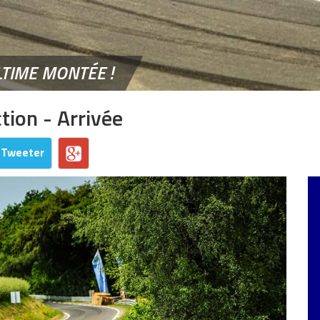
LTIME MONTÉE !
tion - Arrivée
Tweeter