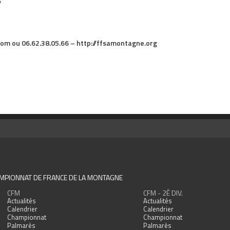
y
om ou 06.62.38.05.66 – http://ffsamontagne.org
MPIONNAT DE FRANCE DE LA MONTAGNE
CFM
CFM - 2È DIV.
Actualités
Actualités
Calendrier
Calendrier
Championnat
Championnat
Palmarès
Palmarès