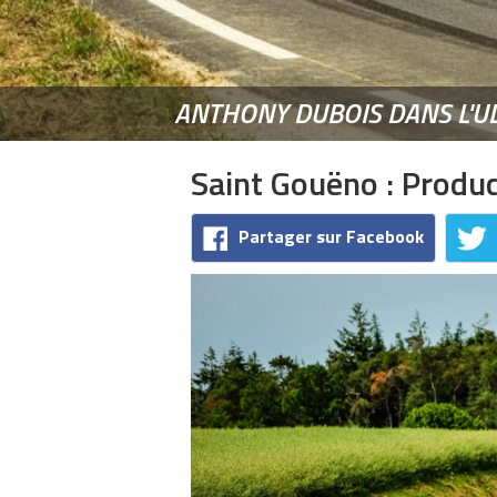
ANTHONY DUBOIS DANS L'U
Saint Gouëno : Produc
Partager sur Facebook