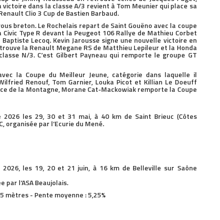
victoire dans la classe A/3 revient à Tom Meunier qui place sa
Renault Clio 3 Cup de Bastien Barbaud.
ous breton. Le Rochelais repart de Saint Gouëno avec la coupe
da Civic Type R devant la Peugeot 106 Rallye de Mathieu Corbet
e Baptiste Lecoq. Kevin Jarousse signe une nouvelle victoire en
trouve la Renault Megane RS de Matthieu Lepileur et la Honda
 classe N/3. C’est Gilbert Payneau qui remporte le groupe GT
vec la Coupe du Meilleur Jeune, catégorie dans laquelle il
lfried Renouf, Tom Garnier, Louka Picot et Killian Le Doeuff
ce de la Montagne, Morane Cat-Mackowiak remporte la Coupe
026 les 29, 30 et 31 mai, à 40 km de Saint Brieuc (Côtes
C, organisée par l’Ecurie du Mené.
26, les 19, 20 et 21 juin, à 16 km de Belleville sur Saône
 par l’ASA Beaujolais.
205 mètres - Pente moyenne : 5,25%