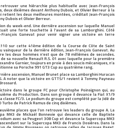
retrouver une hiérarchie plus habituelle avec Jean-François
s, deux dixièmes devant Anthony Dubois, et Olivier Berreur à la
i retient les deux meilleures montées, créditait Jean-François
y Dubois et Olivier Berreur.
ation du week-end. Une dernière ascension sur laquelle Manuel
tuait une forte touchette à l’avant de sa Lamborghini. Côté
-François Ganevat pour venir signer une victoire en terre
110 sur cette 41ème édition de la Course de Côte de Saint
 vainqueur de la dernière édition, Jean-François Ganevat. Au
ntre les deux hommes n’est que de 78 millièmes de secondes.
e de sa nouvelle Renault R.S. 01 avec laquelle pour la première
 Alexandre Garnier, toujours en proie à des soucis mécaniques, n’a
ositionne sa Porsche 991 GT3 Cup au quatrième rang.
ernière ascension, Manuel Brunet place sa Lamborghini Huracan
S. A noter que la victoire en GTTS/1 revient à Tommy Payneau
 Brossard.
ictoire dans le groupe FC pour Christophe Poinsignon qui, au
uième du Production. Dans son groupe il devance la Fiat X1/9
a classe FC/3. Le podium du groupe est complété par la Jidé de
 Turbo de Patrick Ramus de cinq dixièmes.
neuvième places que l’on retrouve les leaders du groupe A. La
opa MK3 de Mickaël Bonnevie qui devance celle de Baptiste
odium avec sa Peugeot 308 Cup et devance la Supercopa MK3
’ascendant sur la Supercopa MK3 de Francis Dosières. Dans la
 Cup de Jimmy Rousseau on retrouve celles de Jacques Paget,