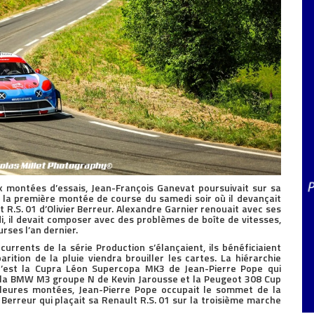
x montées d’essais, Jean-François Ganevat poursuivait sur sa
 la première montée de course du samedi soir où il devançait
t R.S. 01 d’Olivier Berreur. Alexandre Garnier renouait avec ses
, il devait composer avec des problèmes de boîte de vitesses,
urses l’an dernier.
rrents de la série Production s’élançaient, ils bénéficiaient
arition de la pluie viendra brouiller les cartes. La hiérarchie
c’est la Cupra Léon Supercopa MK3 de Jean-Pierre Pope qui
t la BMW M3 groupe N de Kevin Jarousse et la Peugeot 308 Cup
lleures montées, Jean-Pierre Pope occupait le sommet de la
 Berreur qui plaçait sa Renault R.S. 01 sur la troisième marche