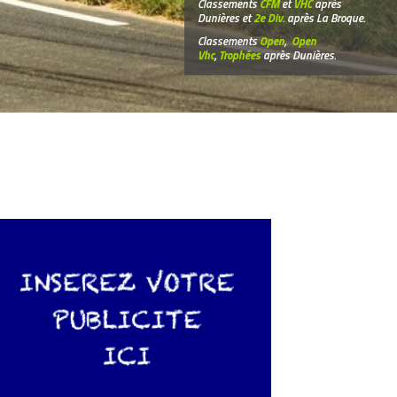
Classements
CFM
et
VHC
après
Dunières et
2e Div.
après La Broque.
Classements
Open
,
Open
Vhc
,
Trophées
après Dunières.