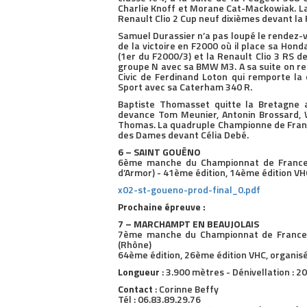
Charlie Knoff et Morane Cat-Mackowiak. La 
Renault Clio 2 Cup neuf dixièmes devant la 
Samuel Durassier n’a pas loupé le rendez-v
de la victoire en F2000 où il place sa Hon
(1er du F2000/3) et la Renault Clio 3 RS d
groupe N avec sa BMW M3. A sa suite on re
Civic de Ferdinand Loton qui remporte la
Sport avec sa Caterham 340 R.
Baptiste Thomasset quitte la Bretagne a
devance Tom Meunier, Antonin Brossard, Wi
Thomas. La quadruple Championne de Fran
des Dames devant Célia Debé.
6 – SAINT GOUËNO
6ème manche du Championnat de France 2
d’Armor) - 41ème édition, 14ème édition VH
x02-st-goueno-prod-final_0.pdf
Prochaine épreuve :
7 – MARCHAMPT EN BEAUJOLAIS
7ème manche du Championnat de France 20
(Rhône)
64ème édition, 26ème édition VHC, organisée
Longueur
: 3.900 mètres - Dénivellation : 
Contact
: Corinne Beffy
Tél : 06.83.89.29.76