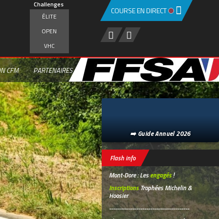
Challenges
COURSE EN DIRECT
ÉLITE
OPEN
VHC
ON CFM
PARTENAIRES
➡️ Guide Annuel 2026
Flash info
Mont-Dore : Les
engagés
!
Inscriptions
Trophées Michelin &
Hoosier
-----------------------------------------